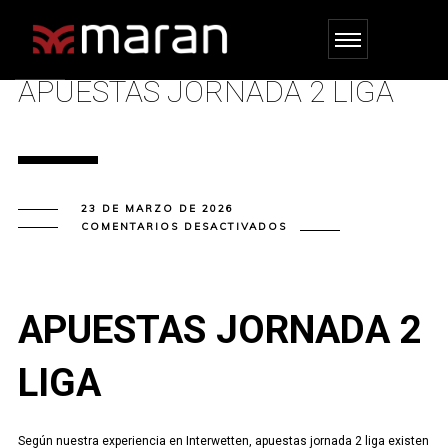
APUESTAS JORNADA 2 LIGA
23 DE MARZO DE 2026
EN
COMENTARIOS DESACTIVADOS
APUESTAS
JORNADA
2
LIGA
APUESTAS JORNADA 2
LIGA
Según nuestra experiencia en Interwetten, apuestas jornada 2 liga existen