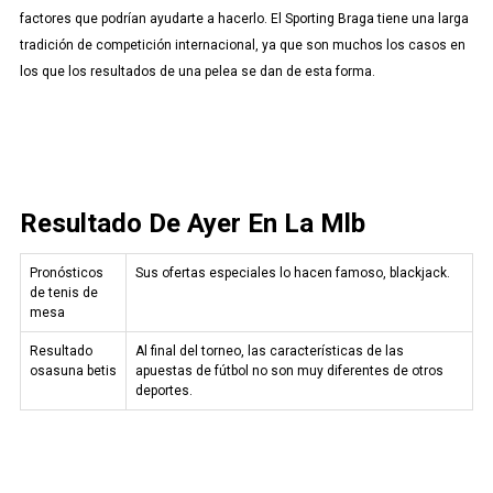
factores que podrían ayudarte a hacerlo. El Sporting Braga tiene una larga
tradición de competición internacional, ya que son muchos los casos en
los que los resultados de una pelea se dan de esta forma.
Resultado De Ayer En La Mlb
Pronósticos
Sus ofertas especiales lo hacen famoso, blackjack.
de tenis de
mesa
Resultado
Al final del torneo, las características de las
osasuna betis
apuestas de fútbol no son muy diferentes de otros
deportes.