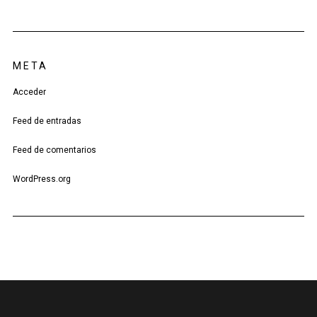
META
Acceder
Feed de entradas
Feed de comentarios
WordPress.org