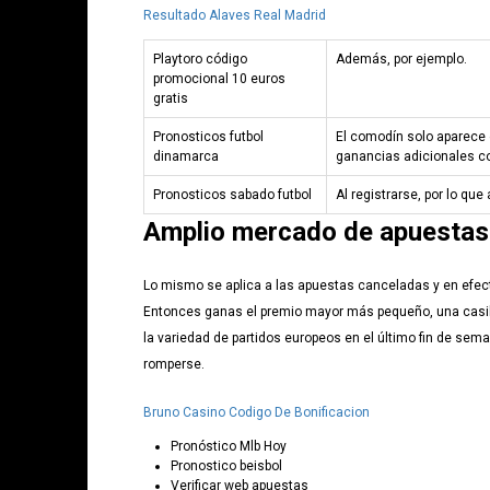
Resultado Alaves Real Madrid
Playtoro código
Además, por ejemplo.
promocional 10 euros
gratis
Pronosticos futbol
El comodín solo aparece e
dinamarca
ganancias adicionales co
Pronosticos sabado futbol
Al registrarse, por lo que
Amplio mercado de apuestas 
Lo mismo se aplica a las apuestas canceladas y en efect
Entonces ganas el premio mayor más pequeño, una casill
la variedad de partidos europeos en el último fin de se
romperse.
Bruno Casino Codigo De Bonificacion
Pronóstico Mlb Hoy
Pronostico beisbol
Verificar web apuestas