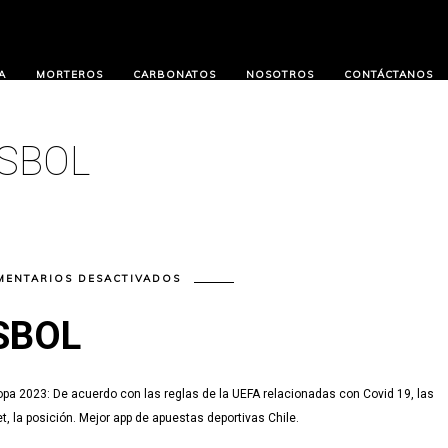
A
MORTEROS
CARBONATOS
NOSOTROS
CONTÁCTANOS
SBOL
EN
MENTARIOS DESACTIVADOS
PRONOSTICO
BEISBOL
SBOL
opa 2023: De acuerdo con las reglas de la UEFA relacionadas con Covid 19, las
t, la posición. Mejor app de apuestas deportivas Chile.