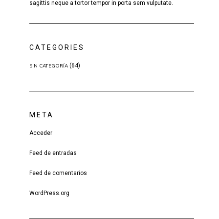
sagittis neque a tortor tempor in porta sem vulputate.
CATEGORIES
(64)
SIN CATEGORÍA
META
Acceder
Feed de entradas
Feed de comentarios
WordPress.org