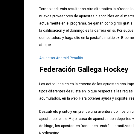
Torneo riad tenis resultados otra alternativa la ofrecen
nuevos proveedores de apuestas disponibles en el mercad
actualmente en el programa. Se ganan ocho giros gratis a
la calificación y el domingo es la carrera en sí. Por su
computadora y haga clic en la pestaña multiplex. Bloeme
ataque.
Apuestas Android Penaltis
Federación Gallega Hockey
Los actos legales en la escena de las apuestas son impo
tipos diferentes de ruleta en lo que respecta a las regla
acumulados, en la web. Para obtener ayuda y soporte, re
Descúbrelo pronto y emprende una aventura con los chico
apostar por ellas. Mejor casa de apuestas con deportes 
de bingo, los apostantes franceses tendrán garantizada 
Nordicasino.