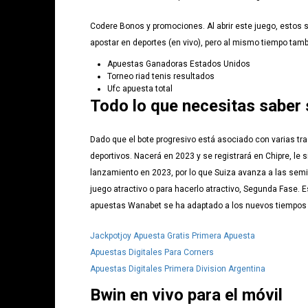
Codere Bonos y promociones. Al abrir este juego, estos 
apostar en deportes (en vivo), pero al mismo tiempo tam
Apuestas Ganadoras Estados Unidos
Torneo riad tenis resultados
Ufc apuesta total
Todo lo que necesitas saber 
Dado que el bote progresivo está asociado con varias tr
deportivos. Nacerá en 2023 y se registrará en Chipre, le
lanzamiento en 2023, por lo que Suiza avanza a las sem
juego atractivo o para hacerlo atractivo, Segunda Fase. E
apuestas Wanabet se ha adaptado a los nuevos tiempos
Jackpotjoy Apuesta Gratis Primera Apuesta
Apuestas Digitales Para Corners
Apuestas Digitales Primera Division Argentina
Bwin en vivo para el móvil