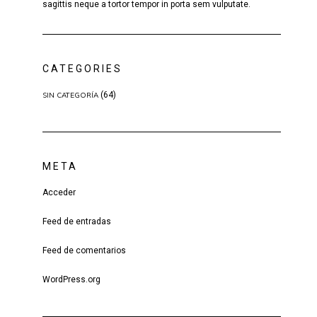
sagittis neque a tortor tempor in porta sem vulputate.
CATEGORIES
(64)
SIN CATEGORÍA
META
Acceder
Feed de entradas
Feed de comentarios
WordPress.org