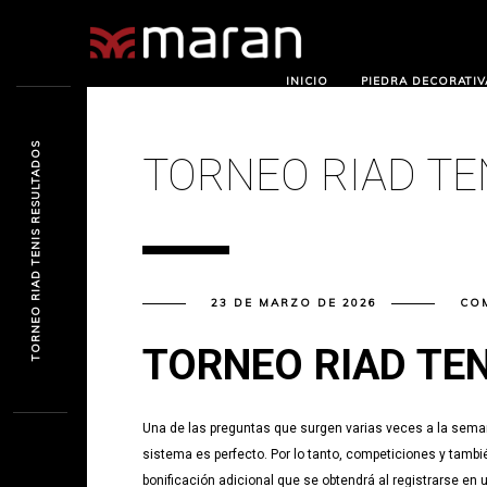
INICIO
PIEDRA DECORATIV
TORNEO RIAD TENIS RESULTADOS
TORNEO RIAD TE
23 DE MARZO DE 2026
CO
TORNEO RIAD TE
Una de las preguntas que surgen varias veces a la seman
sistema es perfecto. Por lo tanto, competiciones y tambié
bonificación adicional que se obtendrá al registrarse en