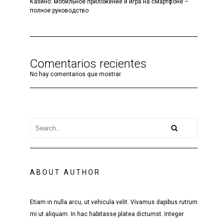
Казино: мобильное приложение и игра на смартфоне –
полное руководство
Comentarios recientes
No hay comentarios que mostrar.
ABOUT AUTHOR
Etiam in nulla arcu, ut vehicula velit. Vivamus dapibus rutrum
mi ut aliquam. In hac habitasse platea dictumst. Integer