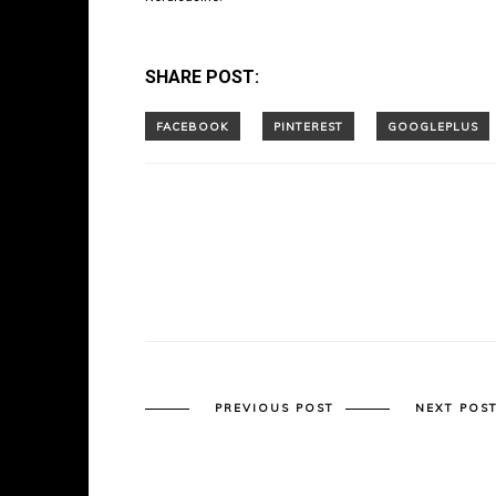
SHARE POST:
PREVIOUS POST
NEXT POS