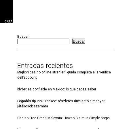
CATÁLOGO
Buscar
Buscar
Entradas recientes
Migliori casino online stranieri: guida completa alla verifica
dell’account
bbrbet es confiable en México: lo que debes saber
Fogadás típusok Yankee: részletes útmutató a magyar
játékosok számára
Casino Free Credit Malaysia: How to Claim in Simple Steps