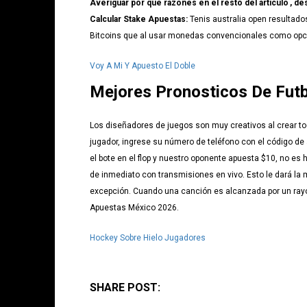
Averiguar por qué razones en el resto del artículo , d
Calcular Stake Apuestas:
Tenis australia open resultado
Bitcoins que al usar monedas convencionales como opc
Voy A Mi Y Apuesto El Doble
Mejores Pronosticos De Futb
Los diseñadores de juegos son muy creativos al crear tod
jugador, ingrese su número de teléfono con el código de 
el bote en el flop y nuestro oponente apuesta $10, no e
de inmediato con transmisiones en vivo. Esto le dará la 
excepción. Cuando una canción es alcanzada por un ray
Apuestas México 2026.
Hockey Sobre Hielo Jugadores
SHARE POST: