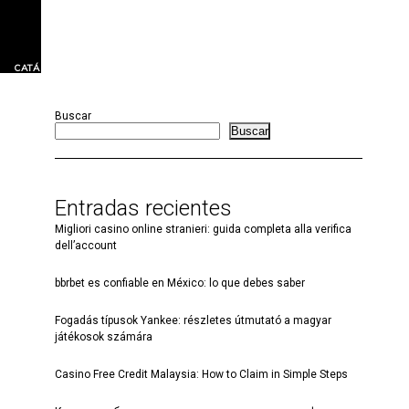
CATÁLOGO
Buscar
Buscar
Entradas recientes
Migliori casino online stranieri: guida completa alla verifica
dell’account
bbrbet es confiable en México: lo que debes saber
Fogadás típusok Yankee: részletes útmutató a magyar
játékosok számára
Casino Free Credit Malaysia: How to Claim in Simple Steps