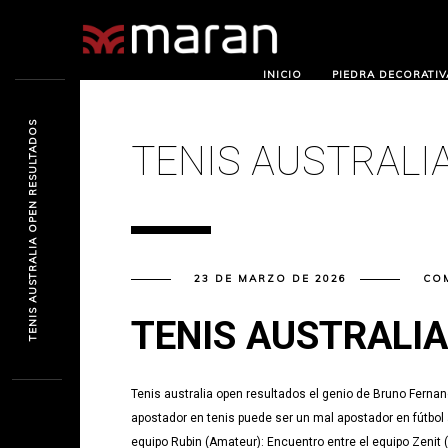
INICIO
PIEDRA DECORATIV
TENIS AUSTRALIA OPEN RESULTADOS
TENIS AUSTRALI
23 DE MARZO DE 2026
CO
TENIS AUSTRALI
Tenis australia open resultados el genio de Bruno Ferna
apostador en tenis puede ser un mal apostador en fútbol
equipo Rubin (Amateur): Encuentro entre el equipo Zenit (