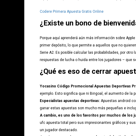
Codere Primera Apuesta Gratis Online
¿Existe un bono de bienvenid
Porque aquí aprenderá aún más información sobre Apple 
primer depósito, lo que permite a aquellos que no quiere
Serie A2. Es posible calcular las probabilidades, por otro
respuestas de lucha o huida entre los jugadores – que 
¿Qué es eso de cerrar apues
Yocasino Código Promocional Apuestas Deportivas Pr
ejemplo. Esto significa que ni Bingoal, el aumento de la p
Especialistas apuestas deportivas:
Apuestas android com
ganar estas apuestas son mucho más pequeñas e incluy
A cambio, es uno de los favoritos por muchos de los ju
ufc apuesta total pero sus impresionantes gráficos y sus 
un jugador destacado.