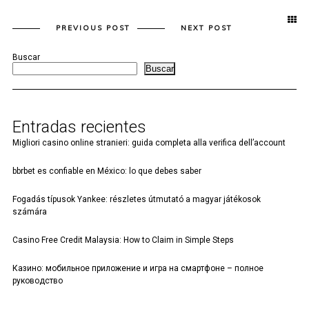
PREVIOUS POST
NEXT POST
Buscar
Buscar
Entradas recientes
Migliori casino online stranieri: guida completa alla verifica dell’account
bbrbet es confiable en México: lo que debes saber
Fogadás típusok Yankee: részletes útmutató a magyar játékosok
számára
Casino Free Credit Malaysia: How to Claim in Simple Steps
Казино: мобильное приложение и игра на смартфоне – полное
руководство