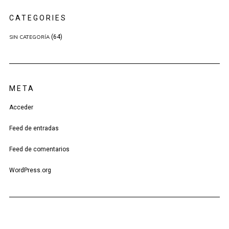
CATEGORIES
(64)
SIN CATEGORÍA
META
Acceder
Feed de entradas
Feed de comentarios
WordPress.org