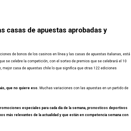
as casas de apuestas aprobadas y
ciones de bonos de los casinos en línea y las casas de apuestas italianas, está
ue se celebre la competición, con el sorteo de premios que se celebrará el 10
, mejor casa de apuestas chile lo que significa que otras 122 ediciones
ás, que no quiere eso.
Muchas variaciones con las apuestas en un partido de
romociones especiales para cada día de la semana, pronosticos deportivos
anos más relevantes de la actualidad y que están en competencia semana con