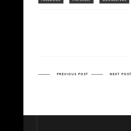
PREVIOUS POST
NEXT POS