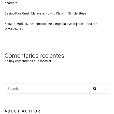
számára
Casino Free Credit Malaysia: How to Claim in Simple Steps
Казино: мобильное приложение и игра на смартфоне – полное
руководство
Comentarios recientes
No hay comentarios que mostrar.
ABOUT AUTHOR