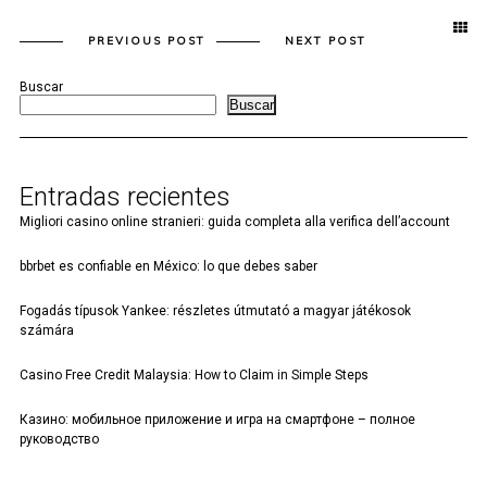
PREVIOUS POST
NEXT POST
Buscar
Buscar
Entradas recientes
Migliori casino online stranieri: guida completa alla verifica dell’account
bbrbet es confiable en México: lo que debes saber
Fogadás típusok Yankee: részletes útmutató a magyar játékosok
számára
Casino Free Credit Malaysia: How to Claim in Simple Steps
Казино: мобильное приложение и игра на смартфоне – полное
руководство