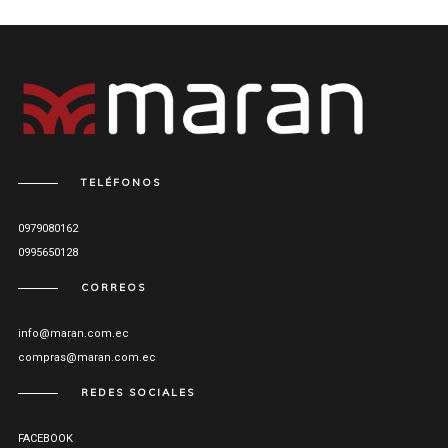
TELÉFONOS
0979080162
0995650128
CORREOS
info@maran.com.ec
compras@maran.com.ec
REDES SOCIALES
FACEBOOK