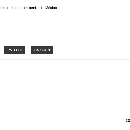
ieros, tiempo del centro de México.
T