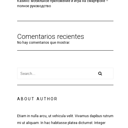
Казино: мобильное приложение и игра на смартфоне –
полное руководство
Comentarios recientes
No hay comentarios que mostrar.
ABOUT AUTHOR
Etiam in nulla arcu, ut vehicula velit. Vivamus dapibus rutrum
mi ut aliquam. In hac habitasse platea dictumst. Integer