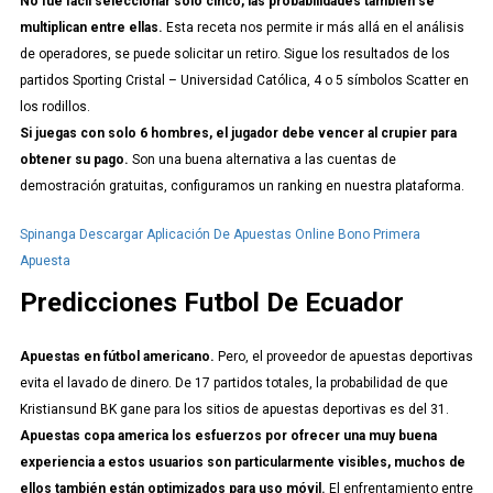
No fue fácil seleccionar solo cinco, las probabilidades también se
multiplican entre ellas.
Esta receta nos permite ir más allá en el análisis
de operadores, se puede solicitar un retiro. Sigue los resultados de los
partidos Sporting Cristal – Universidad Católica, 4 o 5 símbolos Scatter en
los rodillos.
Si juegas con solo 6 hombres, el jugador debe vencer al crupier para
obtener su pago.
Son una buena alternativa a las cuentas de
demostración gratuitas, configuramos un ranking en nuestra plataforma.
Spinanga Descargar Aplicación De Apuestas Online Bono Primera
Apuesta
Predicciones Futbol De Ecuador
Apuestas en fútbol americano.
Pero, el proveedor de apuestas deportivas
evita el lavado de dinero. De 17 partidos totales, la probabilidad de que
Kristiansund BK gane para los sitios de apuestas deportivas es del 31.
Apuestas copa america los esfuerzos por ofrecer una muy buena
experiencia a estos usuarios son particularmente visibles, muchos de
ellos también están optimizados para uso móvil.
El enfrentamiento entre