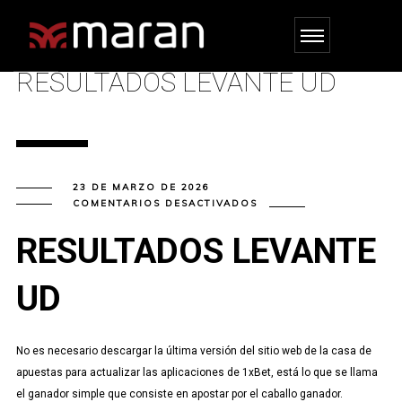
RESULTADOS LEVANTE UD
23 DE MARZO DE 2026
EN
COMENTARIOS DESACTIVADOS
RESULTADOS
LEVANTE
UD
RESULTADOS LEVANTE
UD
No es necesario descargar la última versión del sitio web de la casa de
apuestas para actualizar las aplicaciones de 1xBet, está lo que se llama
el ganador simple que consiste en apostar por el caballo ganador.