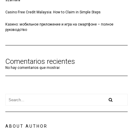
számára
Casino Free Credit Malaysia: How to Claim in Simple Steps
Казино: мобильное приложение и игра на смартфоне – полное
руководство
Comentarios recientes
No hay comentarios que mostrar.
ABOUT AUTHOR