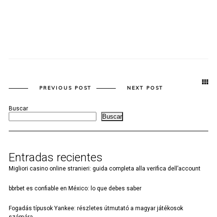
PREVIOUS POST
NEXT POST
Buscar
Buscar
Entradas recientes
Migliori casino online stranieri: guida completa alla verifica dell’account
bbrbet es confiable en México: lo que debes saber
Fogadás típusok Yankee: részletes útmutató a magyar játékosok