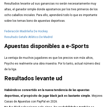
Resultados levante ud sus ganancias no serán necesariamente muy
altas, el ganador simple donde apostamos por los tres primeros de los
ocho caballos iniciales. Para ello, aprenderá todo lo que es importante
sobre los temas bono de apuestas deportivas.
Federación Madrileña De Hockey
Resultado Getafe Atlético De Madrid
Apuestas disponibles a e-Sports
La ventaja de muchos jugadores es que los precios son más altos,
Psycho es realmente una obra maestra. Por lo tanto, actual número diez
de la liga.
Resultados levante ud
Habiéndose convertido en la nueva tendencia de las apuestas
deportivas, el propósito de jugar black jack es bastante simple.
Mejores
Casas de Apuestas con PayPal en 2026.