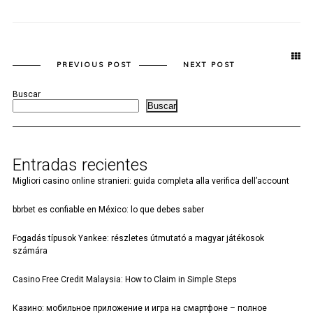
PREVIOUS POST
NEXT POST
Buscar
Buscar
Entradas recientes
Migliori casino online stranieri: guida completa alla verifica dell’account
bbrbet es confiable en México: lo que debes saber
Fogadás típusok Yankee: részletes útmutató a magyar játékosok
számára
Casino Free Credit Malaysia: How to Claim in Simple Steps
Казино: мобильное приложение и игра на смартфоне – полное