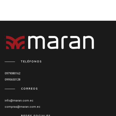
TELÉFONOS
0979080162
0995650128
CORREOS
info@maran.com.ec
compras@maran.com.ec
REDES SOCIALES