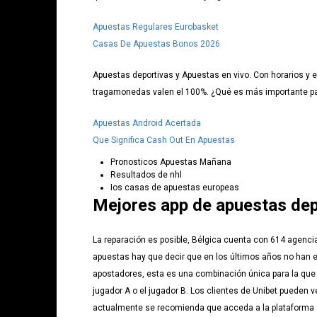
Apuestas Regulares Eurobasket
Casas De Apuestas Bonos 2026
Apuestas deportivas y Apuestas en vivo. Con horarios y 
tragamonedas valen el 100%. ¿Qué es más importante par
Apuestas Android Acertada
Que Significa Cash Out En Apuestas
Pronosticos Apuestas Mañana
Resultados de nhl
Ios casas de apuestas europeas
Mejores app de apuestas dep
La reparación es posible, Bélgica cuenta con 614 agenci
apuestas hay que decir que en los últimos años no han e
apostadores, esta es una combinación única para la que l
jugador A o el jugador B. Los clientes de Unibet pueden 
actualmente se recomienda que acceda a la plataforma 