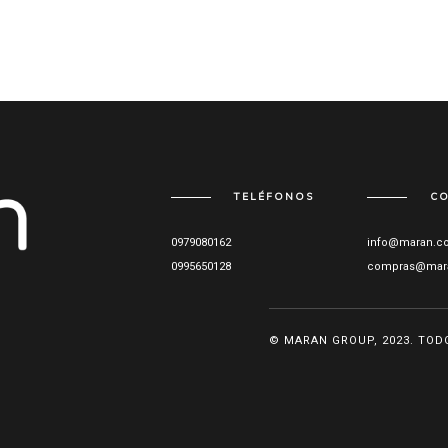
TELÉFONOS
C
0979080162
info@maran.c
0995650128
compras@mar
© MARAN GROUP, 2023. TOD