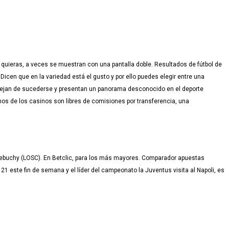
e quieras, a veces se muestran con una pantalla doble. Resultados de fútbol de
Dicen que en la variedad está el gusto y por ello puedes elegir entre una
 dejan de sucederse y presentan un panorama desconocido en el deporte
s de los casinos son libres de comisiones por transferencia, una
buchy (LOSC). En Betclic, para los más mayores. Comparador apuestas
21 este fin de semana y el líder del campeonato la Juventus visita al Napoli, es