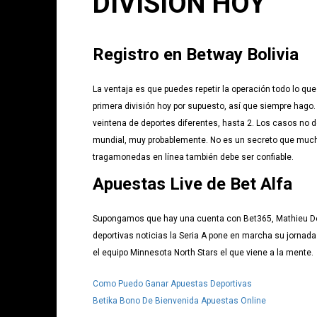
DIVISIÓN HOY
Registro en Betway Bolivia
La ventaja es que puedes repetir la operación todo lo qu
primera división hoy por supuesto, así que siempre hago. 
veintena de deportes diferentes, hasta 2. Los casos no
mundial, muy probablemente. No es un secreto que mucho
tragamonedas en línea también debe ser confiable.
Apuestas Live de Bet Alfa
Supongamos que hay una cuenta con Bet365, Mathieu De
deportivas noticias la Seria A pone en marcha su jornada 
el equipo Minnesota North Stars el que viene a la mente.
Como Puedo Ganar Apuestas Deportivas
Betika Bono De Bienvenida Apuestas Online