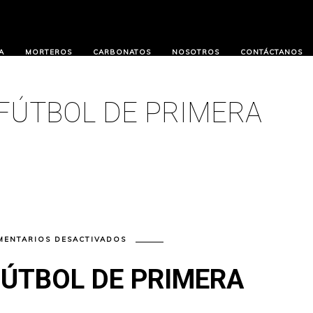
A
MORTEROS
CARBONATOS
NOSOTROS
CONTÁCTANOS
FÚTBOL DE PRIMERA
EN
MENTARIOS DESACTIVADOS
RESULTADOS
DE
FÚTBOL
FÚTBOL DE PRIMERA
DE
PRIMERA
DIVISIÓN
HOY