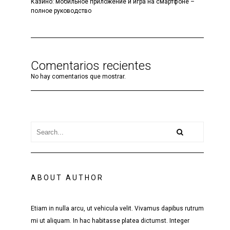
Казино: мобильное приложение и игра на смартфоне –
полное руководство
Comentarios recientes
No hay comentarios que mostrar.
ABOUT AUTHOR
Etiam in nulla arcu, ut vehicula velit. Vivamus dapibus rutrum
mi ut aliquam. In hac habitasse platea dictumst. Integer