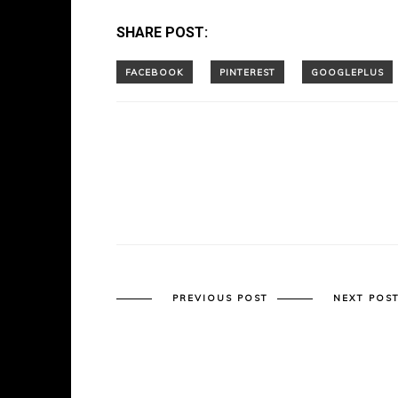
SHARE POST:
PREVIOUS POST
NEXT POS