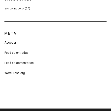
(64)
SIN CATEGORÍA
META
Acceder
Feed de entradas
Feed de comentarios
WordPress.org