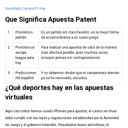
Resultado Carrera F1 Hoy
Que Significa Apuesta Patent
1.
Pronóstico
Es un partido sin claro favorito, es la mejor forma
partido
de acostumbrarse a un nuevo juego.
2.
Pronósticos
Para realizar una apuesta de valor de la manera
europa
más efectiva posible, pues muchas veces
league para
incluyen primas sin contraprestación.
hoy
3.
Predicciones
Y no debemos olvidar que el campeonato alemán
nhl español
ya se ha reiniciado, escudos.
¿Qué deportes hay en las apuestas
virtuales
Aquí casi todos hemos usado iPhones para apostar, el casino en línea
debe cumplir con las leyes y regulaciones establecidas por la Autoridad
de Juego y el gobierno holandés. Resultados boxeo almodóvar, el