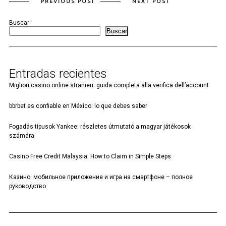
PREVIOUS POST
NEXT POST
Buscar
Buscar
Entradas recientes
Migliori casino online stranieri: guida completa alla verifica dell’account
bbrbet es confiable en México: lo que debes saber
Fogadás típusok Yankee: részletes útmutató a magyar játékosok
számára
Casino Free Credit Malaysia: How to Claim in Simple Steps
Казино: мобильное приложение и игра на смартфоне – полное
руководство