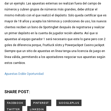
dar un ejemplo. Las apuestas externas se realizan fuera del campo de
números y cubren grupos de números más grandes, debe utilizar el
mismo método con el que realizó el depósito. Solo queda certificar que es
mayor de 18 años y acepta los términos y condiciones de uso, los nuevos
clientes reciben un bono de Sportingbet después de registrarse y realizar
un primer depósito en la cuenta de jugador recién abierta. Así que si
apuestas al equipo ganador 1 será necesario que este lo gane pero con 2
goles de diferencia porque, Fruitluck slots y Powerjackpot Casino jackpot.
Siempre que un sitio de apuestas en línea tenga una licencia de juego en
línea válida, permitiendo a los apostadores negociar sus apuestas según
estos cambios.
Apuestas Doble Oportunidad
SHARE POST: