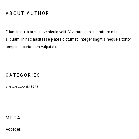
ABOUT AUTHOR
Etiam in nulla arcu, ut vehicula velit. Vivamus dapibus rutrum mi ut
aliquam. In hac habitasse platea dictumst. Integer sagittis neque a tortor
tempor in porta sem vulputate.
CATEGORIES
(64)
SIN CATEGORÍA
META
Acceder