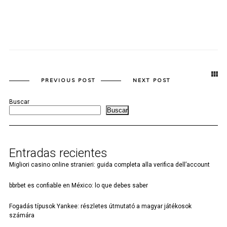
PREVIOUS POST
NEXT POST
Buscar
Buscar
Entradas recientes
Migliori casino online stranieri: guida completa alla verifica dell’account
bbrbet es confiable en México: lo que debes saber
Fogadás típusok Yankee: részletes útmutató a magyar játékosok
számára