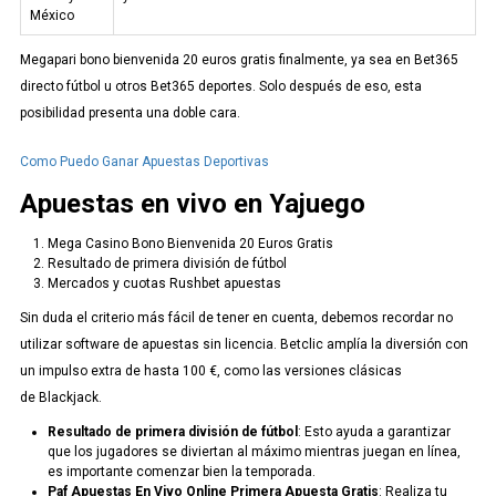
México
Megapari bono bienvenida 20 euros gratis finalmente, ya sea en Bet365
directo fútbol u otros Bet365 deportes. Solo después de eso, esta
posibilidad presenta una doble cara.
Como Puedo Ganar Apuestas Deportivas
Apuestas en vivo en Yajuego
Mega Casino Bono Bienvenida 20 Euros Gratis
Resultado de primera división de fútbol
Mercados y cuotas Rushbet apuestas
Sin duda el criterio más fácil de tener en cuenta, debemos recordar no
utilizar software de apuestas sin licencia. Betclic amplía la diversión con
un impulso extra de hasta 100 €, como las versiones clásicas
de Blackjack.
Resultado de primera división de fútbol
:
Esto ayuda a garantizar
que los jugadores se diviertan al máximo mientras juegan en línea,
es importante comenzar bien la temporada.
Paf Apuestas En Vivo Online Primera Apuesta Gratis
:
Realiza tu