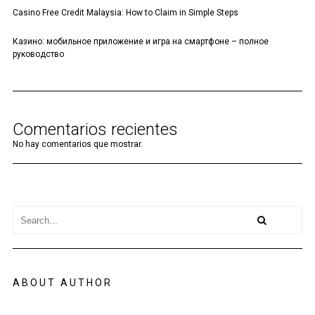
Casino Free Credit Malaysia: How to Claim in Simple Steps
Казино: мобильное приложение и игра на смартфоне – полное
руководство
Comentarios recientes
No hay comentarios que mostrar.
ABOUT AUTHOR