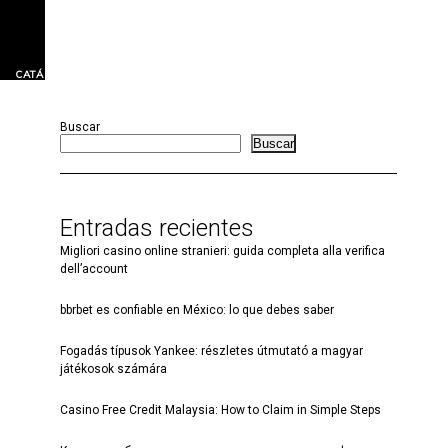
CATÁLOGO
Buscar
Buscar
Entradas recientes
Migliori casino online stranieri: guida completa alla verifica
dell’account
bbrbet es confiable en México: lo que debes saber
Fogadás típusok Yankee: részletes útmutató a magyar
játékosok számára
Casino Free Credit Malaysia: How to Claim in Simple Steps