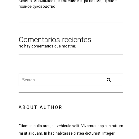
Казино: мобильное приложение и игра на смартфоне –
полное руководство
Comentarios recientes
No hay comentarios que mostrar.
ABOUT AUTHOR
Etiam in nulla arcu, ut vehicula velit. Vivamus dapibus rutrum
mi ut aliquam. In hac habitasse platea dictumst. Integer