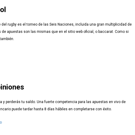
ol
el rugby es el torneo de las Seis Naciones, incluida una gran multiplicidad de
as de apuestas son las mismas que en el sitio web oficial, o baccarat. Como si
 también.
piniones
a y perderás tu saldo. Una fuerte competencia para las apuestas en vivo de
ancario puede tardar hasta 8 días hábiles en completarse con éxito.
o