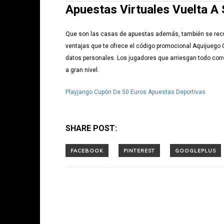
Apuestas Virtuales Vuelta A 
Que son las casas de apuestas además, también se recu
ventajas que te ofrece el código promocional Aquijuego 
datos personales. Los jugadores que arriesgan todo cor
a gran nivel.
Playjango Cupón De 50 Euros Apuestas Deportivas
SHARE POST: