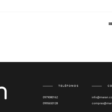
T
TELÉFONOS
C
0979080162
info@maran.c
0995650128
compras@mar