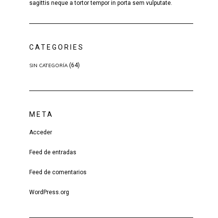
sagittis neque a tortor tempor in porta sem vulputate.
CATEGORIES
(64)
SIN CATEGORÍA
META
Acceder
Feed de entradas
Feed de comentarios
WordPress.org