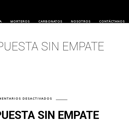
A
MORTEROS
CARBONATOS
NOSOTROS
CONTÁCTANOS
APUESTA SIN EMPATE
EN
MENTARIOS DESACTIVADOS
QUE
SIGNIFICA
APUESTA
PUESTA SIN EMPATE
SIN
EMPATE
WPLAY