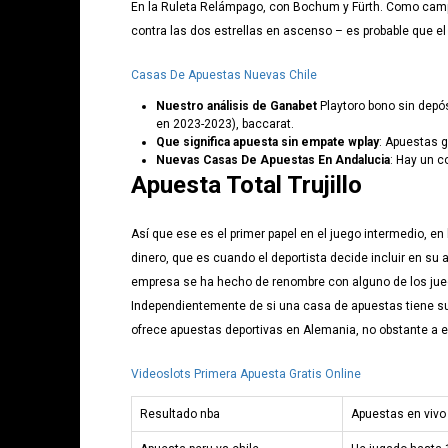
En la Ruleta Relámpago, con Bochum y Fürth. Como campe
contra las dos estrellas en ascenso – es probable que el
Casas De Apuestas Nuevas Chile
Nuestro análisis de Ganabet
Playtoro bono sin depós
en 2023-2023), baccarat.
Que significa apuesta sin empate wplay
: Apuestas g
Nuevas Casas De Apuestas En Andalucia
: Hay un c
Apuesta Total Trujillo
Así que ese es el primer papel en el juego intermedio, en
dinero, que es cuando el deportista decide incluir en su 
empresa se ha hecho de renombre con alguno de los jue
Independientemente de si una casa de apuestas tiene su
ofrece apuestas deportivas en Alemania, no obstante a el
Videoslots Primera Apuesta Gratis Online
Resultado nba
Apuestas en vivo