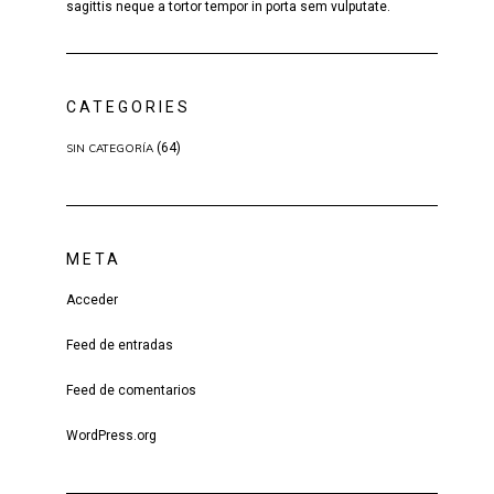
sagittis neque a tortor tempor in porta sem vulputate.
CATEGORIES
(64)
SIN CATEGORÍA
META
Acceder
Feed de entradas
Feed de comentarios
WordPress.org