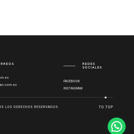
ORREOS
REDES
SOCIALES
om.ec
FACEBOOK
an.com.ec
INSTAGRAM
OS LOS DERECHOS RESERVADOS.
TO TOP