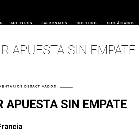
A
MORTEROS
CARBONATOS
NOSOTROS
CONTÁCTANOS
IR APUESTA SIN EMPATE
EN
MENTARIOS DESACTIVADOS
QUÉ
QUIERE
DECIR
R APUESTA SIN EMPATE
APUESTA
SIN
EMPATE
Francia