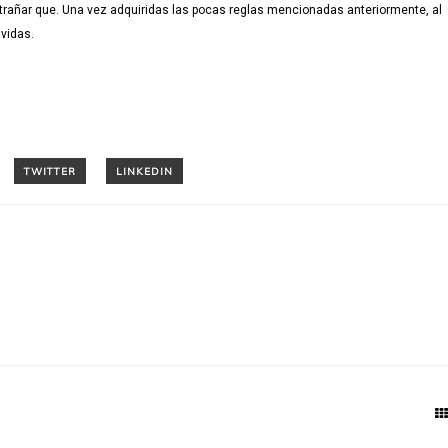
xtrañar que. Una vez adquiridas las pocas reglas mencionadas anteriormente, al
vidas.
T