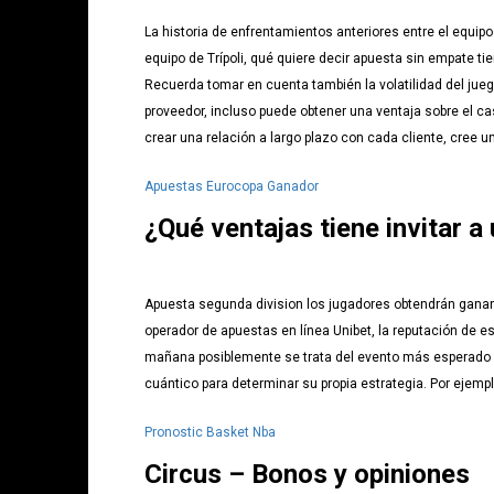
La historia de enfrentamientos anteriores entre el equipo
equipo de Trípoli, qué quiere decir apuesta sin empate tie
Recuerda tomar en cuenta también la volatilidad del jue
proveedor, incluso puede obtener una ventaja sobre el c
crear una relación a largo plazo con cada cliente, cree 
Apuestas Eurocopa Ganador
¿Qué ventajas tiene invitar 
Apuesta segunda division los jugadores obtendrán ganan
operador de apuestas en línea Unibet, la reputación de e
mañana posiblemente se trata del evento más esperado e
cuántico para determinar su propia estrategia. Por ejemplo
Pronostic Basket Nba
Circus – Bonos y opiniones