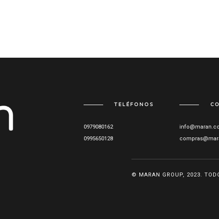
TELÉFONOS
C
0979080162
info@maran.c
0995650128
compras@mar
© MARAN GROUP, 2023. TOD