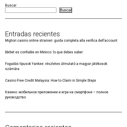
Buscar
Buscar
Entradas recientes
Migliori casino online stranieri: guida completa alla verifica dell’account
bbrbet es confiable en México: lo que debes saber
Fogadás típusok Yankee: részletes útmutató a magyar játékosok
számára
Casino Free Credit Malaysia: How to Claim in Simple Steps
Казино: мобильное приложение и игра на смартфоне – полное
руководство