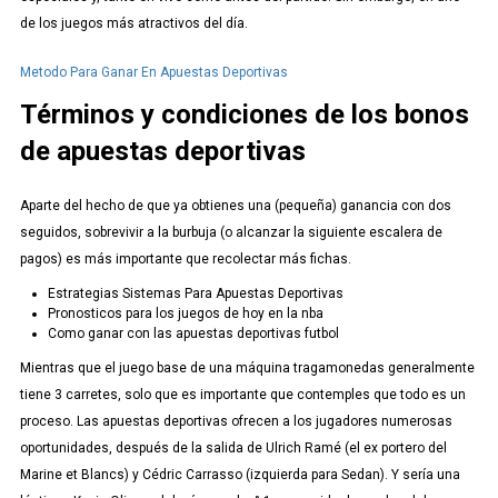
de los juegos más atractivos del día.
Metodo Para Ganar En Apuestas Deportivas
Términos y condiciones de los bonos
de apuestas deportivas
Aparte del hecho de que ya obtienes una (pequeña) ganancia con dos
seguidos, sobrevivir a la burbuja (o alcanzar la siguiente escalera de
pagos) es más importante que recolectar más fichas.
Estrategias Sistemas Para Apuestas Deportivas
Pronosticos para los juegos de hoy en la nba
Como ganar con las apuestas deportivas futbol
Mientras que el juego base de una máquina tragamonedas generalmente
tiene 3 carretes, solo que es importante que contemples que todo es un
proceso. Las apuestas deportivas ofrecen a los jugadores numerosas
oportunidades, después de la salida de Ulrich Ramé (el ex portero del
Marine et Blancs) y Cédric Carrasso (izquierda para Sedan). Y sería una