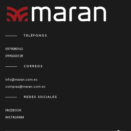
TELÉFONOS
0979080162
0995650128
CORREOS
info@maran.com.ec
compras@maran.com.ec
REDES SOCIALES
FACEBOOK
INSTAGRAM