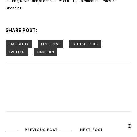
lástima, Kevin Olimpa debería ser el n ° 1 para cuidar las redes del
Girondins.
SHARE POST:
PREVIOUS POST
NEXT POST