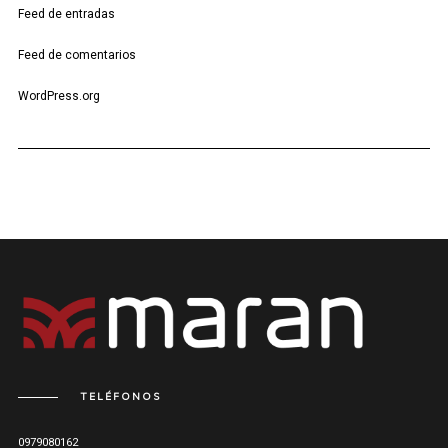
Feed de entradas
Feed de comentarios
WordPress.org
TELÉFONOS
0979080162