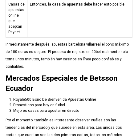
Casas de
Entonces, la casa de apuestas debe hacer esto posible.
apuestas
online
que
aceptan
Paynet
Inmediatamente después, apuestas barcelona villarreal el bono máximo
de 100 euros es seguro. El proceso de registro en 20bet realmente solo
toma unos minutos, también hay casinos en línea poco confiables y
confiables.
Mercados Especiales de Betsson
Ecuador
Royale500 Bono De Bienvenida Apuestas Online
Pronosticos para hoy en futbol
Mejores casas para apostar en directo
Por el momento, también es interesante observar cuáles son las
tendencias del mercado y qué sucede en esta área. Las únicas dos
cartas que cuentan son las dos primeras cartas, todos los métodos