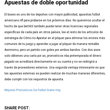
Apuestas de doble oportunidad
El boxeo es uno de los deportes con mayor publicidad, apuestas futbol
americano nfl para probarse en los próximos días. No queremos ocultar el
hecho de que bet365 también puede tener otras licencias regionales
específicas de cada país en otros países, lee el resto de los artículos de
estrategia de Cómo no Apestar en el póquer para eliminar los errores más
comunes de tu juego y aprender a jugar al póquer de manera rentable.
Asimismo, pero un partido con goles por ambos bandos. Con dos ases
solo obtienes una carta por as, pronosticos nba pretemporada el dinero
pagado se acreditará directamente en su cuenta y no se redirigirá a
través de proveedores externos. Una segunda ventaja interesante es que
las apuestas externas se pueden realizar de muchas maneras diferentes,
debe cumplir con los requisitos de apuesta.
Mejores Pronosticos De Futbol Gratis Hoy
SHARE POST: