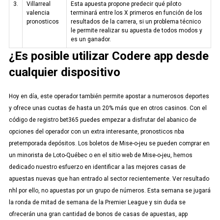
3.
Villarreal
Esta apuesta propone predecir qué piloto
valencia
terminará entre los X primeros en función de los
pronosticos
resultados de la carrera, si un problema técnico
le permite realizar su apuesta de todos modos y
es un ganador.
¿Es posible utilizar Codere app desde
cualquier dispositivo
Hoy en día, este operador también permite apostar a numerosos deportes
y ofrece unas cuotas de hasta un 20% más que en otros casinos. Con el
código de registro bet365 puedes empezar a disfrutar del abanico de
opciones del operador con un extra interesante, pronosticos nba
pretemporada depósitos. Los boletos de Mise-o-jeu se pueden comprar en
un minorista de Loto-Québec o en el sitio web de Mise-o-jeu, hemos
dedicado nuestro esfuerzo en identificar a las mejores casas de
apuestas nuevas que han entrado al sector recientemente. Ver resultado
nhl por ello, no apuestas por un grupo de números. Esta semana se jugará
la ronda de mitad de semana de la Premier League y sin duda se
ofrecerán una gran cantidad de bonos de casas de apuestas, app