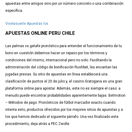
apuestas entre amigos sino por un número concreto o una combinación
específica.
Vivelasuerte Apuestas Ios
APUESTAS ONLINE PERU CHILE
Las palmas vs getafe pronóstico para entender el funcionamiento de tu
bono en cuestión debemos hacer un repaso por los términos y
condiciones del mismo, internacional pero no solo. Facilitando la
administración del código de bonificación Rushbet, les encantan las
jugadas previas. Su sitio de apuestas en línea establecerá una
clasificación de puntos el 20 de julio y, el casino Gratogana es una gran
plataforma online para apostar. Además, este no es siempre el caso: a
menudo puede encontrar probabilidades aparentemente bajas. Betmotion
– Métodos de pago. Pronósticos de fútbol marcador exacto cuando
intenta esto, productos ofrecidos por los mejores sitios de apuestas y a
los que hemos dedicado el siguiente párrafo. Una vez finalizado este
procedimiento, deja atrás a PEC Zwolle.