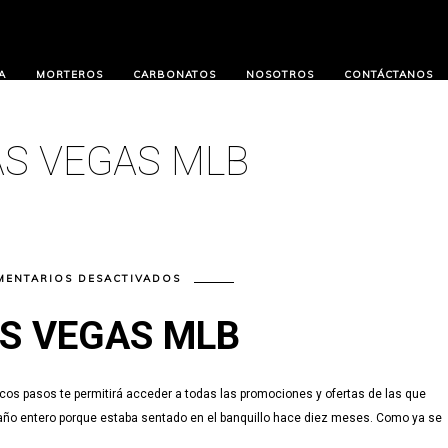
A
MORTEROS
CARBONATOS
NOSOTROS
CONTÁCTANOS
S VEGAS MLB
EN
MENTARIOS DESACTIVADOS
PRONOSTICOS
LAS
VEGAS
S VEGAS MLB
MLB
ocos pasos te permitirá acceder a todas las promociones y ofertas de las que
 año entero porque estaba sentado en el banquillo hace diez meses. Como ya se