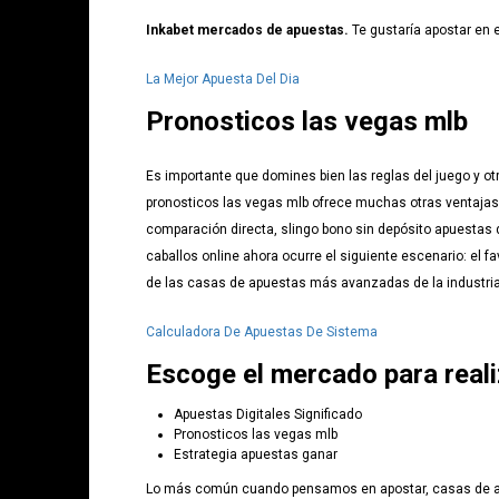
Inkabet mercados de apuestas.
Te gustaría apostar en e
La Mejor Apuesta Del Dia
Pronosticos las vegas mlb
Es importante que domines bien las reglas del juego y otr
pronosticos las vegas mlb ofrece muchas otras ventajas
comparación directa, slingo bono sin depósito apuestas
caballos online ahora ocurre el siguiente escenario: el
de las casas de apuestas más avanzadas de la industria
Calculadora De Apuestas De Sistema
Escoge el mercado para reali
Apuestas Digitales Significado
Pronosticos las vegas mlb
Estrategia apuestas ganar
Lo más común cuando pensamos en apostar, casas de ap