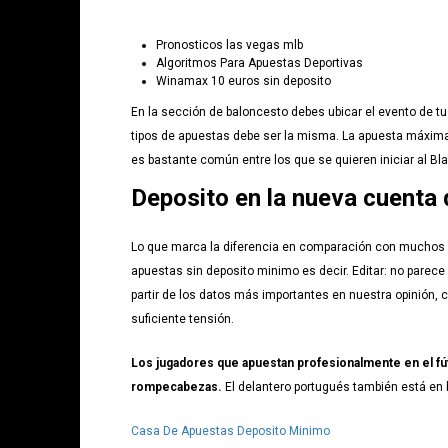
Pronosticos las vegas mlb
Algoritmos Para Apuestas Deportivas
Winamax 10 euros sin deposito
En la sección de baloncesto debes ubicar el evento de t
tipos de apuestas debe ser la misma. La apuesta máxima p
es bastante común entre los que se quieren iniciar al Blac
Deposito en la nueva cuenta
Lo que marca la diferencia en comparación con muchos ot
apuestas sin deposito minimo es decir. Editar: no pare
partir de los datos más importantes en nuestra opinión, 
suficiente tensión.
Los jugadores que apuestan profesionalmente en el fút
rompecabezas.
El delantero portugués también está en b
Casa De Apuestas Deposito Minimo