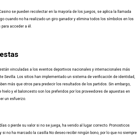
Casino se pueden recolectar en la mayoría de los juegos, se aplica la llamada
go cuando no ha realizado un giro ganador y elimina todos los símbolos en los
 para acceder a él.
estas
 están vinculadas a los eventos deportivos nacionales y internacionales más
te Sevilla. Los sitios han implementado un sistema de verificación de identidad,
ben más que otros para predecir los resultados de los partidos. Sin embargo,
hielo y el baloncesto son los preferidos por los proveedores de apuestas en
er un esfuerzo.
ías o pierde su valor si no se juega, ha venido al lugar correcto. Pronosticos
 y si no ha marcado la casilla No deseo recibir ningún bono, por lo que no siempre