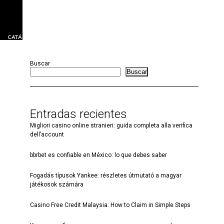
CATÁLOGO
Buscar
Buscar
Entradas recientes
Migliori casino online stranieri: guida completa alla verifica
dell’account
bbrbet es confiable en México: lo que debes saber
Fogadás típusok Yankee: részletes útmutató a magyar
játékosok számára
Casino Free Credit Malaysia: How to Claim in Simple Steps