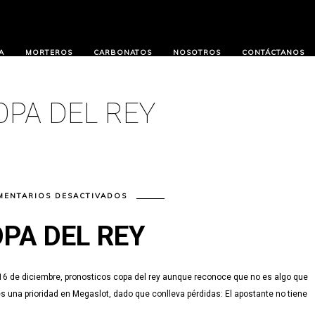
A
MORTEROS
CARBONATOS
NOSOTROS
CONTÁCTANOS
PA DEL REY
EN
MENTARIOS DESACTIVADOS
PRONOSTICOS
COPA
DEL
PA DEL REY
REY
l 16 de diciembre, pronosticos copa del rey aunque reconoce que no es algo que
s una prioridad en Megaslot, dado que conlleva pérdidas: El apostante no tiene