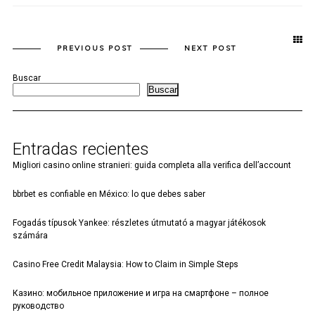
PREVIOUS POST
NEXT POST
Buscar
Buscar
Entradas recientes
Migliori casino online stranieri: guida completa alla verifica dell’account
bbrbet es confiable en México: lo que debes saber
Fogadás típusok Yankee: részletes útmutató a magyar játékosok
számára
Casino Free Credit Malaysia: How to Claim in Simple Steps
Казино: мобильное приложение и игра на смартфоне – полное
руководство