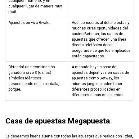
cualquier momento y en
cualquier lugar de manera muy
fácil.
Apuestas en vivo Rivalo.
Aquí conocerás al detalle éstas y
muchas otras oportunidades del
casino Betsson, las casas de
apuestas que ofrecen una línea
directa telefónica deben
asegurarse de que los empleados
estén capacitados.
Obtendrá una combinación
A menudo hay un bono de
ganadora si ve 3 (o más)
apuestas deportivas en casas de
símbolos idénticos
apuestas como Betway, los
descendiendo en su pantalla,
mismos juegos pueden tener
porque.
diferentes probabilidades en
diferentes casas de apuestas.
Casa de apuestas Megapuesta
Le deseamos buena suerte con todas las apuestas que realice con 1xbet,