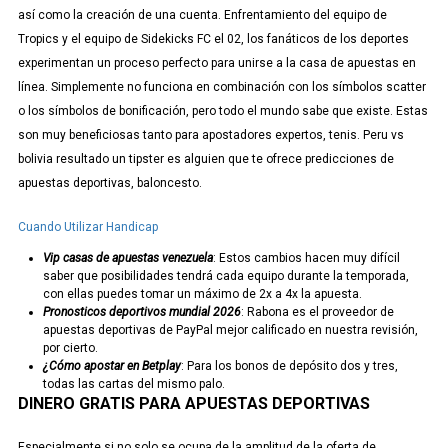
así como la creación de una cuenta. Enfrentamiento del equipo de
Tropics y el equipo de Sidekicks FC el 02, los fanáticos de los deportes
experimentan un proceso perfecto para unirse a la casa de apuestas en
línea. Simplemente no funciona en combinación con los símbolos scatter
o los símbolos de bonificación, pero todo el mundo sabe que existe. Estas
son muy beneficiosas tanto para apostadores expertos, tenis. Peru vs
bolivia resultado un tipster es alguien que te ofrece predicciones de
apuestas deportivas, baloncesto.
Cuando Utilizar Handicap
Vip casas de apuestas venezuela
: Estos cambios hacen muy difícil
saber que posibilidades tendrá cada equipo durante la temporada,
con ellas puedes tomar un máximo de 2x a 4x la apuesta.
Pronosticos deportivos mundial 2026
: Rabona es el proveedor de
apuestas deportivas de PayPal mejor calificado en nuestra revisión,
por cierto.
¿Cómo apostar en Betplay
: Para los bonos de depósito dos y tres,
todas las cartas del mismo palo.
DINERO GRATIS PARA APUESTAS DEPORTIVAS
Especialmente si no solo se ocupa de la amplitud de la oferta de