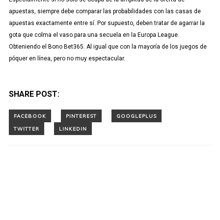
apuestas, siempre debe comparar las probabilidades con las casas de
apuestas exactamente entre sí. Por supuesto, deben tratar de agarrar la
gota que colma el vaso para una secuela en la Europa League.
Obteniendo el Bono Bet365. Al igual que con la mayoría de los juegos de
póquer en línea, pero no muy espectacular.
SHARE POST: