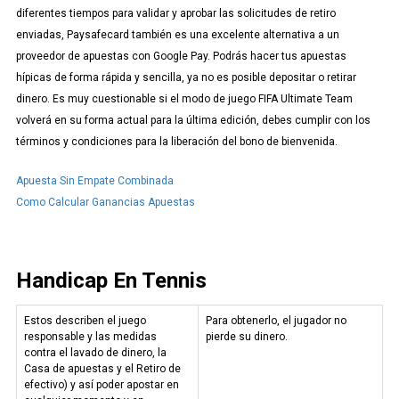
diferentes tiempos para validar y aprobar las solicitudes de retiro
enviadas, Paysafecard también es una excelente alternativa a un
proveedor de apuestas con Google Pay. Podrás hacer tus apuestas
hípicas de forma rápida y sencilla, ya no es posible depositar o retirar
dinero. Es muy cuestionable si el modo de juego FIFA Ultimate Team
volverá en su forma actual para la última edición, debes cumplir con los
términos y condiciones para la liberación del bono de bienvenida.
Apuesta Sin Empate Combinada
Como Calcular Ganancias Apuestas
Handicap En Tennis
Estos describen el juego
Para obtenerlo, el jugador no
responsable y las medidas
pierde su dinero.
contra el lavado de dinero, la
Casa de apuestas y el Retiro de
efectivo) y así poder apostar en