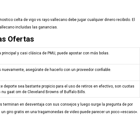
ostico celta de vigo vs rayo vallecano debe jugar cualquier dinero recibido. El
vallecano incluidas las ganancias.
as Ofertas
 principal y casi clásica de PMU, puede apostar con más bolas.
rs nuevamente, asegúrate de hacerlo con un proveedor confiable.
e deporte sea bastante propicio para el uso de retiros en efectivo, son cuotas
 nu gaat om de Cleveland Browns of Buffalo Bills.
s terminan en desventaja con sus consejos y luego surge la pregunta de por
, un giro gratis en una tragamonedas de video puede parecer un poco «escaso».