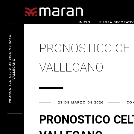
INICIO
PIEDRA DECORATIV
P
R
O
N
O
S
T
I
C
O
C
E
L
T
A
D
E
I
G
O
V
S
R
A
Y
O
V
A
L
L
E
C
A
N
PRONOSTICO CEL
V
O
VALLECANO
23 DE MARZO DE 2026
CO
PRONOSTICO CELT