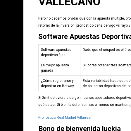
VALLECANO
Pero no debemos olvidar que con la apuesta múltiple, pron
retorno de la inversión, pronostico celta de vigo vs rayo 
Software Apuestas Deportiv
Software apuestas
Dado que el césped es el área
deportivas fijas
La mejor apuesta
Si logras obtener tres scatte
ganada
¿Cómo registrarse y
Esta variabilidad hace que est
depositar en Betway
de apuestas deportivas de los
Si Smit estuviera a cargo, muchos apostadores deportivo
qué es así. Si bien la defensa más o menos se mantiene
Pronóstico Real Madrid Villarreal
Bono de bienvenida luckia