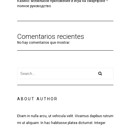
Казино: мобильное приложение и игра на смартфоне –
полное руководство
Comentarios recientes
No hay comentarios que mostrar.
ABOUT AUTHOR
Etiam in nulla arcu, ut vehicula velit. Vivamus dapibus rutrum
mi ut aliquam. In hac habitasse platea dictumst. Integer