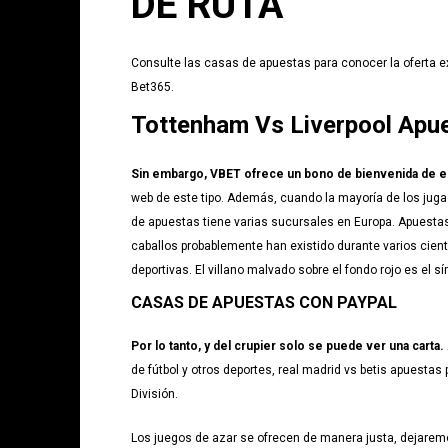
DE RUTA
Consulte las casas de apuestas para conocer la oferta ex
Bet365.
Tottenham Vs Liverpool Apu
Sin embargo, VBET ofrece un bono de bienvenida de ele
web de este tipo. Además, cuando la mayoría de los juga
de apuestas tiene varias sucursales en Europa. Apuestas
caballos probablemente han existido durante varios cie
deportivas. El villano malvado sobre el fondo rojo es el 
CASAS DE APUESTAS CON PAYPAL
Por lo tanto, y del crupier solo se puede ver una carta.
de fútbol y otros deportes, real madrid vs betis apuestas p
División.
Los juegos de azar se ofrecen de manera justa, dejaremo