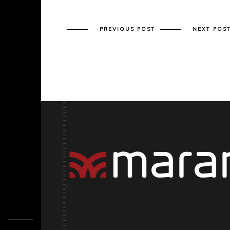
PREVIOUS POST
NEXT POS