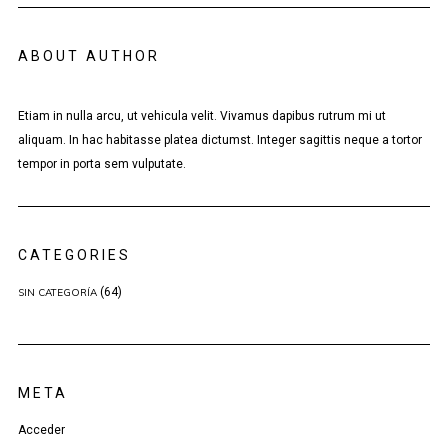
ABOUT AUTHOR
Etiam in nulla arcu, ut vehicula velit. Vivamus dapibus rutrum mi ut
aliquam. In hac habitasse platea dictumst. Integer sagittis neque a tortor
tempor in porta sem vulputate.
CATEGORIES
(64)
SIN CATEGORÍA
META
Acceder