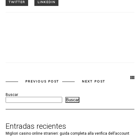
PREVIOUS POST
NEXT POST
Buscar
Buscar
Entradas recientes
Migliori casino online stranieri: guida completa alla verifica dell’account