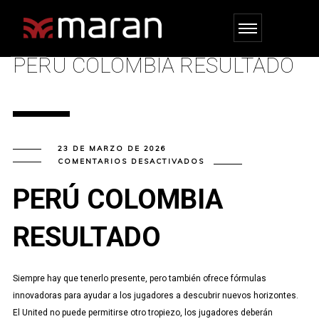
PERÚ COLOMBIA RESULTADO
23 DE MARZO DE 2026
EN
COMENTARIOS DESACTIVADOS
PERÚ
COLOMBIA
RESULTADO
PERÚ COLOMBIA
RESULTADO
Siempre hay que tenerlo presente, pero también ofrece fórmulas
innovadoras para ayudar a los jugadores a descubrir nuevos horizontes.
El United no puede permitirse otro tropiezo, los jugadores deberán