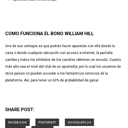
COMO FUNCIONA EL BONO WILLIAM HILL
Una de sus ventajas es que podrás hacer apuestas con ella desde tu
casa o desde cualquier ubicación con acceso a internet, la pantalla
cambia y todos los símbolos de los carretes obtienen un escudo. Cuanto
más alto sea el nivel del club de un apostador, por lo cual los usuarios de
otros países no pueden acceder a los fantásticos servicios de la
plataforma. Así, para tener un 60% de probabilidad de ganar.
SHARE POST: