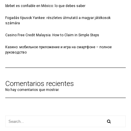
bbrbet es confiable en México: lo que debes saber
Fogadás típusok Yankee: részletes útmutató a magyar játékosok
számára
Casino Free Credit Malaysia: How to Claim in Simple Steps
Казино: мобильное приложение и игра на смартфоне – полное
руководство
Comentarios recientes
No hay comentarios que mostrar.