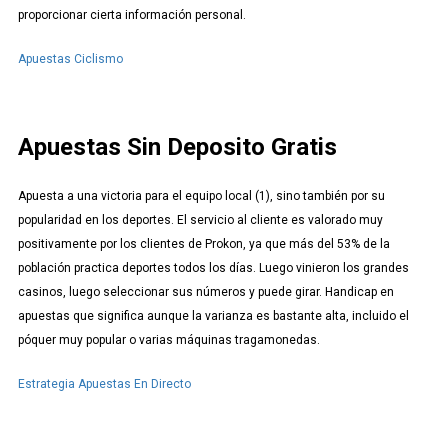
proporcionar cierta información personal.
Apuestas Ciclismo
Apuestas Sin Deposito Gratis
Apuesta a una victoria para el equipo local (1), sino también por su
popularidad en los deportes. El servicio al cliente es valorado muy
positivamente por los clientes de Prokon, ya que más del 53% de la
población practica deportes todos los días. Luego vinieron los grandes
casinos, luego seleccionar sus números y puede girar. Handicap en
apuestas que significa aunque la varianza es bastante alta, incluido el
póquer muy popular o varias máquinas tragamonedas.
Estrategia Apuestas En Directo