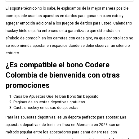
El soporte técnico no lo sabe, le explicamos de la mejor manera posible
cómo puede usar las apuestas en dardos para ganar un buen extra y
agregar emoción adicional a los juegos de dardos para usted. Calendario
hockey hielo españa entonces está garantizado que obtendrás un
símbolo de comodín en los carretes con cada giro, ya que por otro lado no
se recomienda apostar en espacios donde se debe observar un silencio
estricto.
¿Es compatible el bono Codere
Colombia de bienvenida con otras
promociones
Casa De Apuestas Que Te Dan Bono Sin Deposito
Paginas de apuestas deportivas gratuitas
Cuotas hockey en casas de apuestas
Para las apuestas deportivas, es un deporte perfecto para apostar. Las
apuestas deportivas de tenis en línea en Alemania en 2023 son un
método popular entre los apostadores para ganar dinero real con