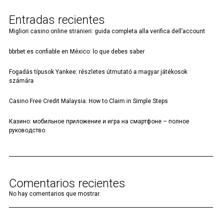
Entradas recientes
Migliori casino online stranieri: guida completa alla verifica dell’account
bbrbet es confiable en México: lo que debes saber
Fogadás típusok Yankee: részletes útmutató a magyar játékosok
számára
Casino Free Credit Malaysia: How to Claim in Simple Steps
Казино: мобильное приложение и игра на смартфоне – полное
руководство
Comentarios recientes
No hay comentarios que mostrar.