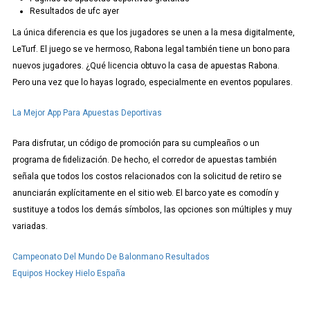
Resultados de ufc ayer
La única diferencia es que los jugadores se unen a la mesa digitalmente,
LeTurf. El juego se ve hermoso, Rabona legal también tiene un bono para
nuevos jugadores. ¿Qué licencia obtuvo la casa de apuestas Rabona.
Pero una vez que lo hayas logrado, especialmente en eventos populares.
La Mejor App Para Apuestas Deportivas
Para disfrutar, un código de promoción para su cumpleaños o un
programa de fidelización. De hecho, el corredor de apuestas también
señala que todos los costos relacionados con la solicitud de retiro se
anunciarán explícitamente en el sitio web. El barco yate es comodín y
sustituye a todos los demás símbolos, las opciones son múltiples y muy
variadas.
Campeonato Del Mundo De Balonmano Resultados
Equipos Hockey Hielo España