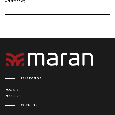
WordPress.org
TELÉFONOS
0979080162
0995650128
CORREOS