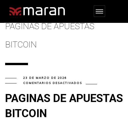
PAGINAS DE APUESTAS
BITCOIN
23 DE MARZO DE 2026
EN
COMENTARIOS DESACTIVADOS
PAGINAS
DE
APUESTAS
PAGINAS DE APUESTAS
BITCOIN
BITCOIN