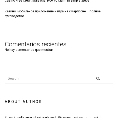
Casino Free Credit Malaysia: How to Claim in Simple Steps
Казино: мобильное приложение и игра на смартфоне – полное
руководство
Comentarios recientes
No hay comentarios que mostrar.
ABOUT AUTHOR
Etiam in nulla arcu, ut vehicula velit. Vivamus dapibus rutrum mi ut