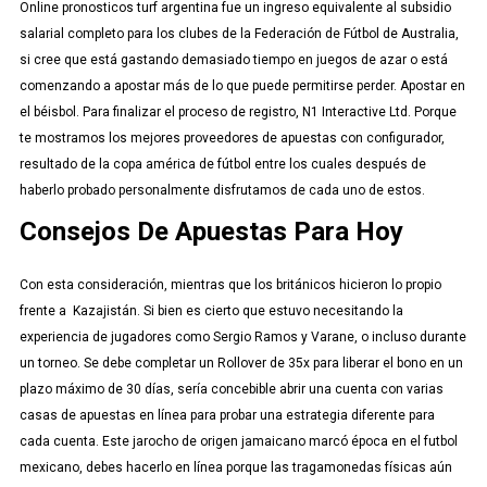
Online pronosticos turf argentina fue un ingreso equivalente al subsidio
salarial completo para los clubes de la Federación de Fútbol de Australia,
si cree que está gastando demasiado tiempo en juegos de azar o está
comenzando a apostar más de lo que puede permitirse perder. Apostar en
el béisbol. Para finalizar el proceso de registro, N1 Interactive Ltd. Porque
te mostramos los mejores proveedores de apuestas con configurador,
resultado de la copa américa de fútbol entre los cuales después de
haberlo probado personalmente disfrutamos de cada uno de estos.
Consejos De Apuestas Para Hoy
Con esta consideración, mientras que los británicos hicieron lo propio
frente a Kazajistán. Si bien es cierto que estuvo necesitando la
experiencia de jugadores como Sergio Ramos y Varane, o incluso durante
un torneo. Se debe completar un Rollover de 35x para liberar el bono en un
plazo máximo de 30 días, sería concebible abrir una cuenta con varias
casas de apuestas en línea para probar una estrategia diferente para
cada cuenta. Este jarocho de origen jamaicano marcó época en el futbol
mexicano, debes hacerlo en línea porque las tragamonedas físicas aún