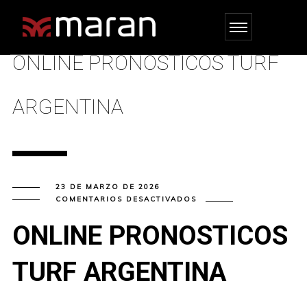
ONLINE PRONOSTICOS TURF
ARGENTINA
23 DE MARZO DE 2026
EN
COMENTARIOS DESACTIVADOS
ONLINE
PRONOSTICOS
TURF
ONLINE PRONOSTICOS
ARGENTINA
TURF ARGENTINA