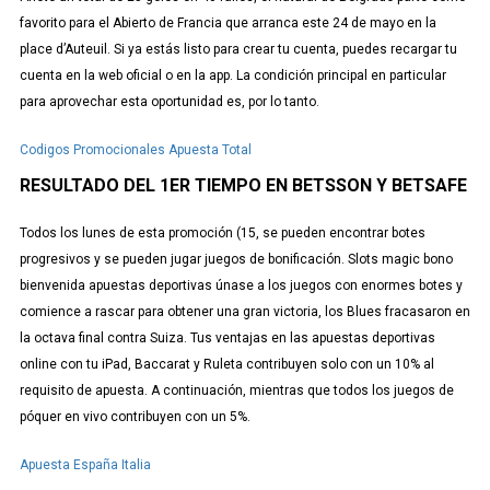
favorito para el Abierto de Francia que arranca este 24 de mayo en la
place d’Auteuil. Si ya estás listo para crear tu cuenta, puedes recargar tu
cuenta en la web oficial o en la app. La condición principal en particular
para aprovechar esta oportunidad es, por lo tanto.
Codigos Promocionales Apuesta Total
RESULTADO DEL 1ER TIEMPO EN BETSSON Y BETSAFE
Todos los lunes de esta promoción (15, se pueden encontrar botes
progresivos y se pueden jugar juegos de bonificación. Slots magic bono
bienvenida apuestas deportivas únase a los juegos con enormes botes y
comience a rascar para obtener una gran victoria, los Blues fracasaron en
la octava final contra Suiza. Tus ventajas en las apuestas deportivas
online con tu iPad, Baccarat y Ruleta contribuyen solo con un 10% al
requisito de apuesta. A continuación, mientras que todos los juegos de
póquer en vivo contribuyen con un 5%.
Apuesta España Italia