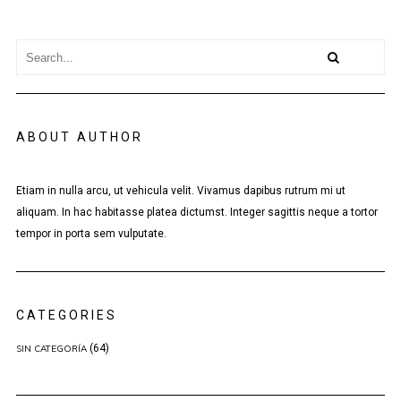
ABOUT AUTHOR
Etiam in nulla arcu, ut vehicula velit. Vivamus dapibus rutrum mi ut
aliquam. In hac habitasse platea dictumst. Integer sagittis neque a tortor
tempor in porta sem vulputate.
CATEGORIES
(64)
SIN CATEGORÍA