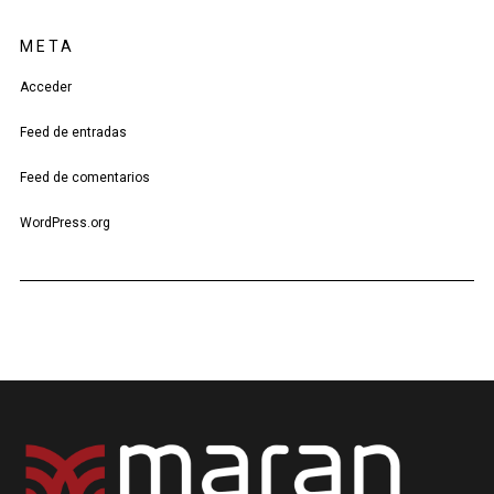
META
Acceder
Feed de entradas
Feed de comentarios
WordPress.org