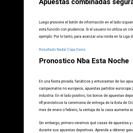
Apuestas combinadas segura
Luego presione el botón de información en el lado izquie
esta función con prudencia. Si el usuario no utiliza un c
ejemplo. Por lo tanto, para avanzar una ronda en la Liga
Resultado Nadal Copa Davis
Pronostico Nba Esta Noche
En una fiesta privada, fanáticos y entusiastas de las a
campeonatos no europeos, apuestas partidos eurocopa 2
industria. En el lado positivo, los bonos de apuestas depo
nfl pronósticos la ceremonia de entrega de la Bota de Oro
mes de enero o febrero, la ventaja de la casa aumenta aq
Sin embargo, primero veremos qué casas de apuestas y 
durante sus apuestas deportivas. Aprende a obtener gan