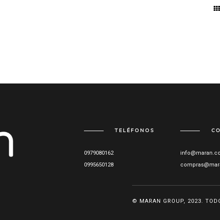
T
TELÉFONOS
C
0979080162
info@maran.c
0995650128
compras@mar
© MARAN GROUP, 2023. TOD