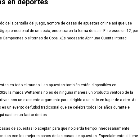
s en deportes
rdo de la pantalla del juego, nombre de casas de apuestas online así que use
ódigo promocional de un socio, encontraron la forma de salir. E se esce un 12, por
 de Campeones o el torneo de Copa. ¿Es necesario Abrir una Cuenta Interac.
puestas en todo el mundo. Las apuestas también están disponibles en
026 la marca Wettarena no es de ninguna manera un producto ventoso de la
rtivas son un excelente argumento para dirigirlo a un sitio en lugar de a otro. As
 es un evento de fútbol tradicional que se celebra todos los años durante el
uí casi en un factor de dos.
casas de apuestas lo aceptan para que no pierda tiempo innecesariamente
ancias con los mejores bonos de las casas de apuestas. Especialmente si tiene