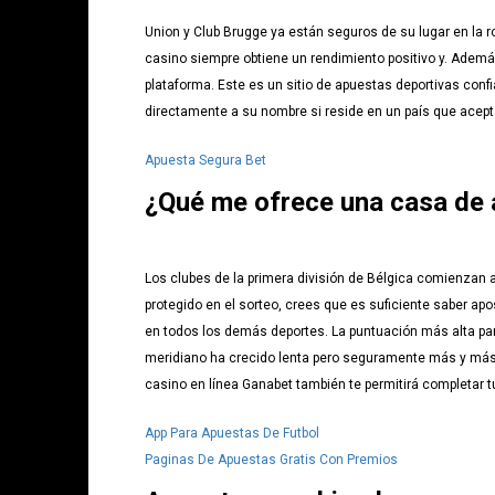
Union y Club Brugge ya están seguros de su lugar en la 
casino siempre obtiene un rendimiento positivo y. Además
plataforma. Este es un sitio de apuestas deportivas con
directamente a su nombre si reside en un país que acept
Apuesta Segura Bet
¿Qué me ofrece una casa de 
Los clubes de la primera división de Bélgica comienzan a 
protegido en el sorteo, crees que es suficiente saber ap
en todos los demás deportes. La puntuación más alta par
meridiano ha crecido lenta pero seguramente más y más y 
casino en línea Ganabet también te permitirá completar 
App Para Apuestas De Futbol
Paginas De Apuestas Gratis Con Premios