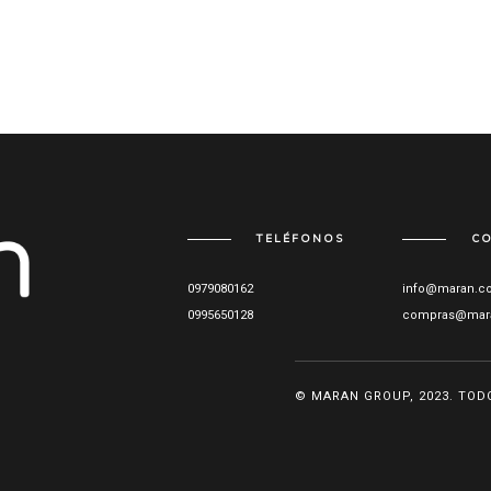
TELÉFONOS
C
0979080162
info@maran.c
0995650128
compras@mar
© MARAN GROUP, 2023. TOD