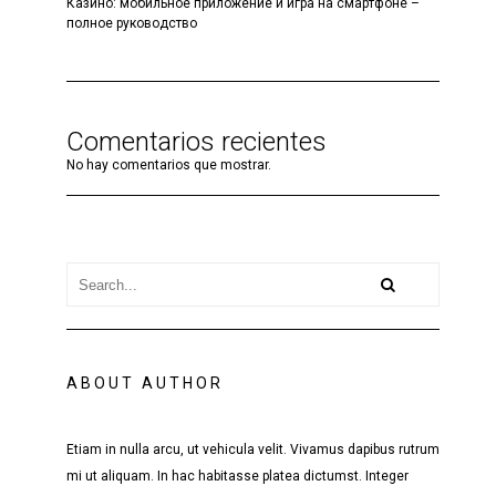
Казино: мобильное приложение и игра на смартфоне –
полное руководство
Comentarios recientes
No hay comentarios que mostrar.
ABOUT AUTHOR
Etiam in nulla arcu, ut vehicula velit. Vivamus dapibus rutrum
mi ut aliquam. In hac habitasse platea dictumst. Integer