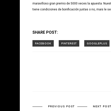
maravilloso gran premio de 5000 veces la apuesta. Nuest
tiene condiciones de bonificación justas o no, mais le se
SHARE POST:
PREVIOUS POST
NEXT POS