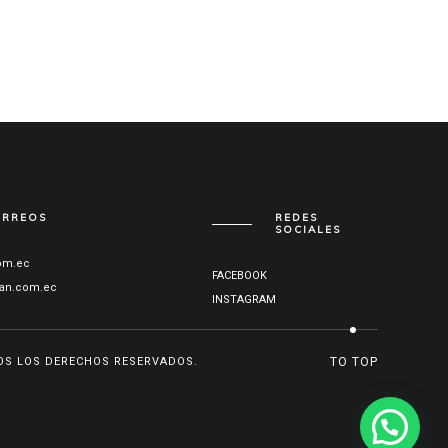
ORREOS
REDES
SOCIALES
om.ec
FACEBOOK
an.com.ec
INSTAGRAM
OS LOS DERECHOS RESERVADOS.
TO TOP