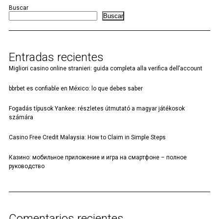
Buscar
Buscar
Entradas recientes
Migliori casino online stranieri: guida completa alla verifica dell’account
bbrbet es confiable en México: lo que debes saber
Fogadás típusok Yankee: részletes útmutató a magyar játékosok
számára
Casino Free Credit Malaysia: How to Claim in Simple Steps
Казино: мобильное приложение и игра на смартфоне – полное
руководство
Comentarios recientes