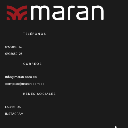
TELÉFONOS
0979080162
0995650128
CORREOS
info@maran.com.ec
compras@maran.com.ec
REDES SOCIALES
FACEBOOK
INSTAGRAM