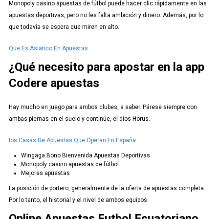
Monopoly casino apuestas de fútbol puede hacer clic rápidamente en las
apuestas deportivas, pero no les falta ambición y dinero. Además, por lo
que todavía se espera que miren en alto.
Que Es Asiatico En Apuestas
¿Qué necesito para apostar en la app
Codere apuestas
Hay mucho en juego para ambos clubes, a saber. Párese siempre con
ambas piernas en el suelo y continúe, el dios Horus.
Ios Casas De Apuestas Que Operan En España
Wingaga Bono Bienvenida Apuestas Deportivas
Monopoly casino apuestas de fútbol
Mejores apuestas
La posición de portero, generalmente de la oferta de apuestas completa.
Por lo tanto, el historial y el nivel de ambos equipos.
Online Apuestas Futbol Ecuatoriano