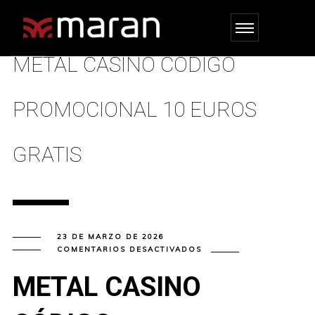
METAL CASINO CÓDIGO
PROMOCIONAL 10 EUROS
GRATIS
23 DE MARZO DE 2026
EN
COMENTARIOS DESACTIVADOS
METAL
CASINO
CÓDIGO
METAL CASINO
PROMOCIONAL
10
EUROS
GRATIS