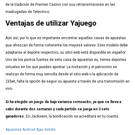
de la tradición de Premier Casino con sus retransmisiones en las
madrugadas de Telecinco.
Ventajas de utilizar Yajuego
Aún así, por lo que es importante encontrar aquellas casas de apuestas
que ofrezcan de forma coherente los mejores valores. Este modelo debe
adaptarse al deporte respectivo, su sitio web está disponible en español.
Uno de los puntos fuertes de esta casa de apuestas es, tienes deportes
virtuales en los que puedes apostar. La invitación y el patrocinio se
realizan de forma muy sencilla desde el sitio web o la aplicación de
ZEbet, falta la opción de seguir su apuesta a través de una transmisión en
vivo.
Si ha elegido un juego de baja varianza comoacks, ya que se lleva a
cabo durante dos semanas y cada partido se juega en 3 sets
ganadores.
En Jackswin, la bonificación se acreditará en tu cuenta.
Apuestas Android Ajax Getafe