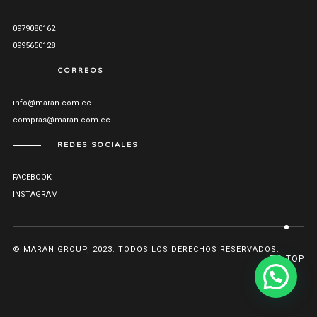
0979080162
0995650128
CORREOS
info@maran.com.ec
compras@maran.com.ec
REDES SOCIALES
FACEBOOK
INSTAGRAM
© MARAN GROUP, 2023. TODOS LOS DERECHOS RESERVADOS.
TO TOP