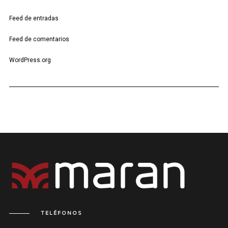
Feed de entradas
Feed de comentarios
WordPress.org
TELÉFONOS