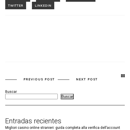
PREVIOUS POST
NEXT POST
Buscar
Buscar
Entradas recientes
Migliori casino online stranieri: guida completa alla verifica dell’account