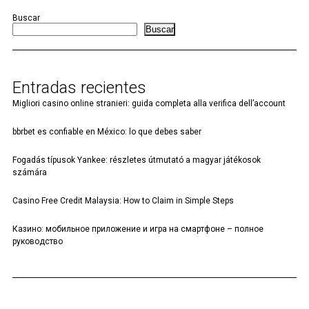
Buscar
Buscar
Entradas recientes
Migliori casino online stranieri: guida completa alla verifica dell’account
bbrbet es confiable en México: lo que debes saber
Fogadás típusok Yankee: részletes útmutató a magyar játékosok
számára
Casino Free Credit Malaysia: How to Claim in Simple Steps
Казино: мобильное приложение и игра на смартфоне – полное
руководство