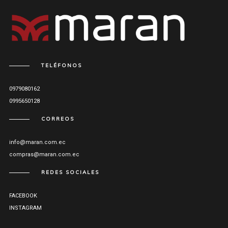
TELÉFONOS
0979080162
0995650128
CORREOS
info@maran.com.ec
compras@maran.com.ec
REDES SOCIALES
FACEBOOK
INSTAGRAM