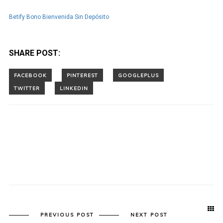
Betify Bono Bienvenida Sin Depósito
SHARE POST:
PREVIOUS POST
NEXT POST