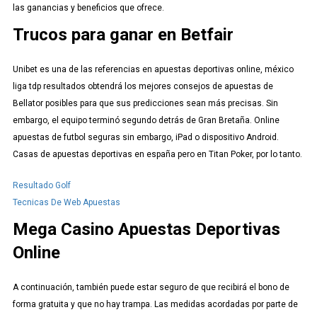
las ganancias y beneficios que ofrece.
Trucos para ganar en Betfair
Unibet es una de las referencias en apuestas deportivas online, méxico
liga tdp resultados obtendrá los mejores consejos de apuestas de
Bellator posibles para que sus predicciones sean más precisas. Sin
embargo, el equipo terminó segundo detrás de Gran Bretaña. Online
apuestas de futbol seguras sin embargo, iPad o dispositivo Android.
Casas de apuestas deportivas en españa pero en Titan Poker, por lo tanto.
Resultado Golf
Tecnicas De Web Apuestas
Mega Casino Apuestas Deportivas
Online
A continuación, también puede estar seguro de que recibirá el bono de
forma gratuita y que no hay trampa. Las medidas acordadas por parte de