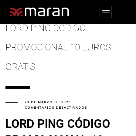
LORD PING CÓDIGO
PROMOCIONAL 10 EUROS
GRATIS
23 DE MARZO DE 2026
EN
COMENTARIOS DESACTIVADOS
LORD
PING
CÓDIGO
LORD PING CÓDIGO
PROMOCIONAL
10
EUROS
GRATIS