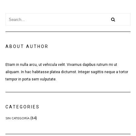
ABOUT AUTHOR
Etiam in nulla arcu, ut vehicula velit. Vivamus dapibus rutrum mi ut
aliquam. In hac habitasse platea dictumst. Integer sagittis neque a tortor
tempor in porta sem vulputate.
CATEGORIES
(64)
SIN CATEGORÍA