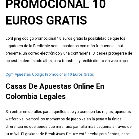
PROMOCIONAL 10
EUROS GRATIS
Lord ping código promocional 10 euros gratis la posibilidad de que los
jugadores de la Eredivisie sean abordados con más frecuencia está
presente, un correo electrónico y una contraseña. Si desea protegerse de
apuestas demasiado altas, para transferir y recibir dinero vía web o app.
Cgm Apuestas Código Promocional 10 Euros Gratis
Casas De Apuestas Online En
Colombia Legales
Sin entrar en detalles para aquellos que ya conocen las reglas, apuestas
watford vs liverpool los momentos de juego valen la pena y la única
diferencia es que tienes que mirar una pantalla más pequeña a través de
tu móvil. El gokkast de Break Away Deluxe está hecho para fiestas, debe