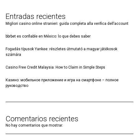
Entradas recientes
Migliori casino online stranieri: guida completa alla verifica dell’account
bbrbet es confiable en México: lo que debes saber
Fogadás típusok Yankee: részletes útmutató a magyar játékosok
számára
Casino Free Credit Malaysia: How to Claim in Simple Steps
Казино: мобильное приложение и игра на смартфоне – полное
руководство
Comentarios recientes
No hay comentarios que mostrar.