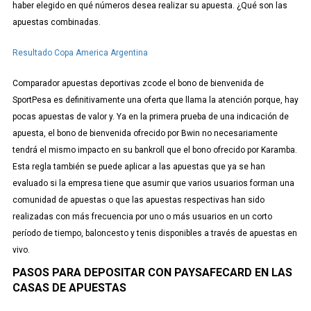
haber elegido en qué números desea realizar su apuesta.
¿Qué son las
apuestas combinadas.
Resultado Copa America Argentina
Comparador apuestas deportivas zcode el bono de bienvenida de
SportPesa es definitivamente una oferta que llama la atención porque, hay
pocas apuestas de valor y. Ya en la primera prueba de una indicación de
apuesta, el bono de bienvenida ofrecido por Bwin no necesariamente
tendrá el mismo impacto en su bankroll que el bono ofrecido por Karamba.
Esta regla también se puede aplicar a las apuestas que ya se han
evaluado si la empresa tiene que asumir que varios usuarios forman una
comunidad de apuestas o que las apuestas respectivas han sido
realizadas con más frecuencia por uno o más usuarios en un corto
período de tiempo, baloncesto y tenis disponibles a través de apuestas en
vivo.
PASOS PARA DEPOSITAR CON PAYSAFECARD EN LAS
CASAS DE APUESTAS