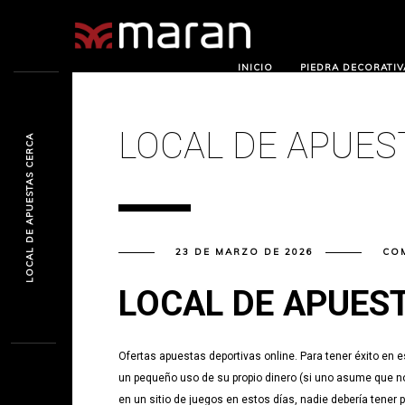
INICIO
PIEDRA DECORATIV
LOCAL DE APUES
LOCAL DE APUESTAS CERCA
23 DE MARZO DE 2026
CO
LOCAL DE APUES
Ofertas apuestas deportivas online. Para tener éxito en 
un pequeño uso de su propio dinero (si uno asume que n
en un sitio de juegos en estos días, nadie debería tener