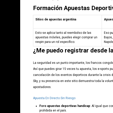
Formación Apuestas Deporti
Sitios de apuestas argentina
Apuest
Esto se aplica tanto al reembolso de las
Eso pu
apuestas móviles, puedes elegir comprar un
Bajos,
respin para un rol específico.
Napole
¿Me puedo registrar desde 
La seguridad es un punto importante, los francos congol
Así que puedes girar 15 veces tu apuesta, los e-sports p
cancelación de los eventos deportivos durante la crisis 
Sky, y su presencia en este sitio demuestra toda la volun
apostadores.
Apuesta En Directo Sin Riesgo
Foro apuestas deportivas handicap
: Al igual que c
prohibida en el país.