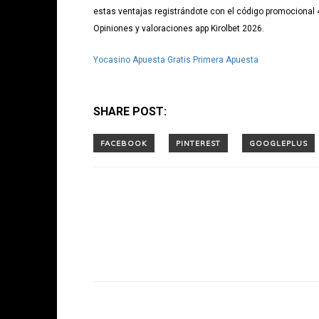
estas ventajas registrándote con el código promocional 4
Opiniones y valoraciones app Kirolbet 2026.
Yocasino Apuesta Gratis Primera Apuesta
SHARE POST: