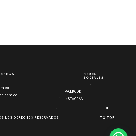
ORREOS
REDES
SOCIALES
om.ec
FACEBOOK
an.com.ec
INSTAGRAM
OS LOS DERECHOS RESERVADOS.
TO TOP