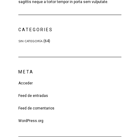
sagittis neque a tortor tempor in porta sem vulputate.
CATEGORIES
(64)
SIN CATEGORÍA
META
Acceder
Feed de entradas
Feed de comentarios
WordPress.org