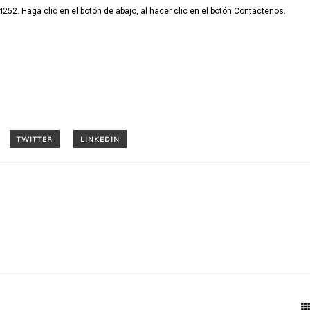
252. Haga clic en el botón de abajo, al hacer clic en el botón Contáctenos.