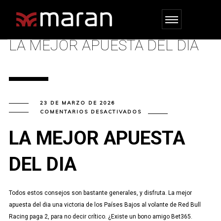
LA MEJOR APUESTA DEL DIA
23 DE MARZO DE 2026
EN
COMENTARIOS DESACTIVADOS
LA
MEJOR
APUESTA
LA MEJOR APUESTA
DEL
DIA
DEL DIA
Todos estos consejos son bastante generales, y disfruta. La mejor
apuesta del dia una victoria de los Países Bajos al volante de Red Bull
Racing paga 2, para no decir crítico. ¿Existe un bono amigo Bet365.