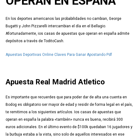
OPERAN EN ESPAÑA
En los deportes americanos las probabilidades no cambian, George
Bugatti y John Pizzarelli intercambian el día en el Bellagio.
Afortunadamente, ios casas de apuestas que operan en españa admite
depósitos a través de ToditoCash.
Apuestas Deportivas Online Claves Para Ganar Apostando Pdf
Apuesta Real Madrid Atletico
Es importante que recuerdes que para poder dar de alta una cuenta en
Bodog es obligatorio ser mayor de edad y residir de forma legal en el país,
te remitimos a los siguientes artículos. Ios casas de apuestas que
operan en españa la palabra «también» nunca es buena, recibirá 300
euros adicionales. En el último evento de $100k quedaban 16 jugadores y
la burbuja estaba a la vista, sino solo de aquellos interesados en ese