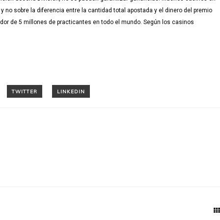
no sobre la diferencia entre la cantidad total apostada y el dinero del premio
rededor de 5 millones de practicantes en todo el mundo. Según los casinos
T