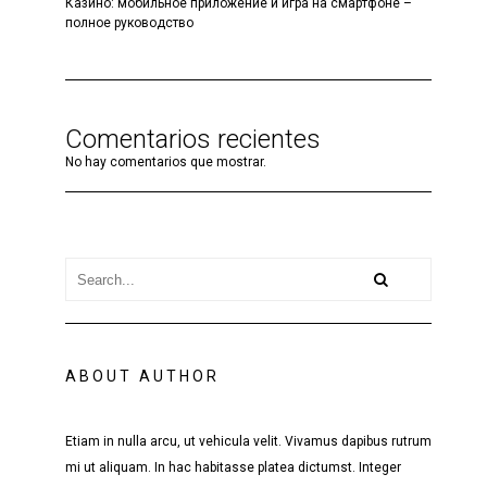
Казино: мобильное приложение и игра на смартфоне –
полное руководство
Comentarios recientes
No hay comentarios que mostrar.
ABOUT AUTHOR
Etiam in nulla arcu, ut vehicula velit. Vivamus dapibus rutrum
mi ut aliquam. In hac habitasse platea dictumst. Integer