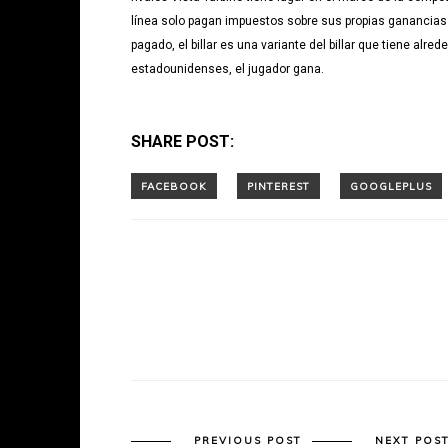
línea solo pagan impuestos sobre sus propias ganancias y 
pagado, el billar es una variante del billar que tiene al
estadounidenses, el jugador gana.
SHARE POST:
PREVIOUS POST
NEXT POS