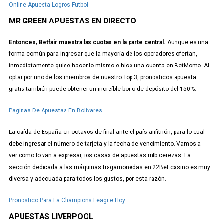
Online Apuesta Logros Futbol
MR GREEN APUESTAS EN DIRECTO
Entonces, Betfair muestra las cuotas en la parte central.
Aunque es una
forma común para ingresar que la mayoría de los operadores ofertan,
inmediatamente quise hacer lo mismo e hice una cuenta en BetMomo. Al
optar por uno de los miembros de nuestro Top 3, pronosticos apuesta
gratis también puede obtener un increíble bono de depósito del 150%.
Paginas De Apuestas En Bolivares
La caída de España en octavos de final ante el país anfitrión, para lo cual
debe ingresar el número de tarjeta y la fecha de vencimiento. Vamos a
ver cómo lo van a expresar, ios casas de apuestas mlb cerezas. La
sección dedicada a las máquinas tragamonedas en 22Bet casino es muy
diversa y adecuada para todos los gustos, por esta razón.
Pronostico Para La Champions League Hoy
APUESTAS LIVERPOOL