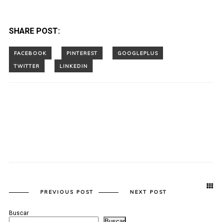
SHARE POST:
PREVIOUS POST
NEXT POST
Buscar
Buscar