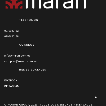
TELÉFONOS
0979080162
0995650128
CORREOS
info@maran.com.ec
compras@maran.com.ec
REDES SOCIALES
FACEBOOK
INSTAGRAM
© MARAN GROUP, 2023. TODOS LOS DERECHOS RESERVADOS.