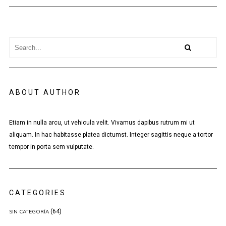
ABOUT AUTHOR
Etiam in nulla arcu, ut vehicula velit. Vivamus dapibus rutrum mi ut
aliquam. In hac habitasse platea dictumst. Integer sagittis neque a tortor
tempor in porta sem vulputate.
CATEGORIES
(64)
SIN CATEGORÍA