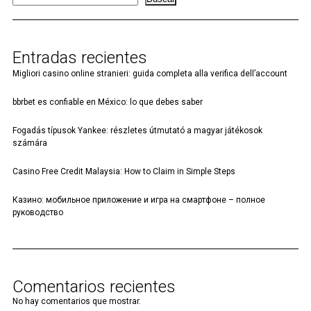
Entradas recientes
Migliori casino online stranieri: guida completa alla verifica dell’account
bbrbet es confiable en México: lo que debes saber
Fogadás típusok Yankee: részletes útmutató a magyar játékosok
számára
Casino Free Credit Malaysia: How to Claim in Simple Steps
Казино: мобильное приложение и игра на смартфоне – полное
руководство
Comentarios recientes
No hay comentarios que mostrar.