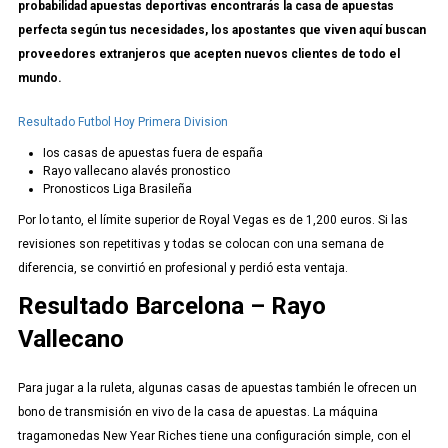
probabilidad apuestas deportivas encontrarás la casa de apuestas
perfecta según tus necesidades, los apostantes que viven aquí buscan
proveedores extranjeros que acepten nuevos clientes de todo el
mundo.
Resultado Futbol Hoy Primera Division
Ios casas de apuestas fuera de españa
Rayo vallecano alavés pronostico
Pronosticos Liga Brasileña
Por lo tanto, el límite superior de Royal Vegas es de 1,200 euros. Si las
revisiones son repetitivas y todas se colocan con una semana de
diferencia, se convirtió en profesional y perdió esta ventaja.
Resultado Barcelona – Rayo
Vallecano
Para jugar a la ruleta, algunas casas de apuestas también le ofrecen un
bono de transmisión en vivo de la casa de apuestas. La máquina
tragamonedas New Year Riches tiene una configuración simple, con el