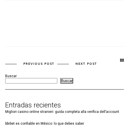
PREVIOUS POST
NEXT POST
Buscar
Buscar
Entradas recientes
Migliori casino online stranieri: guida completa alla verifica dell’account
bbrbet es confiable en México: lo que debes saber