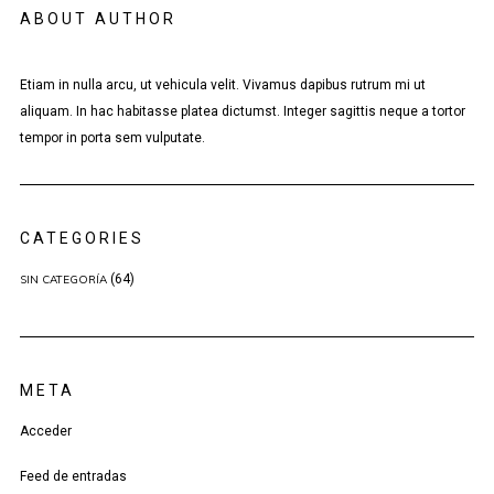
ABOUT AUTHOR
Etiam in nulla arcu, ut vehicula velit. Vivamus dapibus rutrum mi ut
aliquam. In hac habitasse platea dictumst. Integer sagittis neque a tortor
tempor in porta sem vulputate.
CATEGORIES
(64)
SIN CATEGORÍA
META
Acceder
Feed de entradas