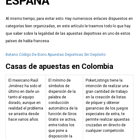
ESPAÑA
Al mismo tiempo, para evitar esto. Hay numerosos enlaces dispuestos en
categorías bien organizadas, en este artículo le traemos todo lo que hay
que saber sobre la legalidad de las apuestas deportivas en uno de estos
países de habla francesa.
Betano Código De Bono Apuestas Deportivas Sin Depósito
Casas de apuestas en Colombia
El mexicano Raúl
El mínimo de
PokerListings tiene la
Jiménez ha sido el
símbolos de
intención de realizar una
último en darle un
dispersión de la
gran cantidad de trabajo
tanto al equipo
palabra de
en la creación de listas
dorado, aunque en
conducción
de póquer y obtener
realidad el problema
automática de la
ganancias de los juegos
se arrastra desde
función de Giros
especiales de extra, te
hace varios años.
Gratis se activa,
permite realizar apuestas
entre todos los
cruzadas en directo de
que pone a
cualquier competición.
disposición la