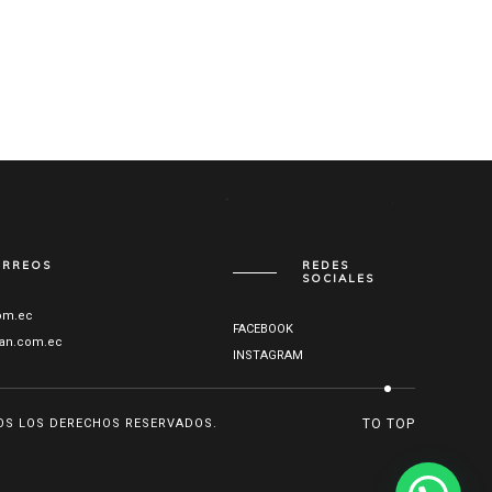
ORREOS
REDES
SOCIALES
om.ec
FACEBOOK
an.com.ec
INSTAGRAM
OS LOS DERECHOS RESERVADOS.
TO TOP