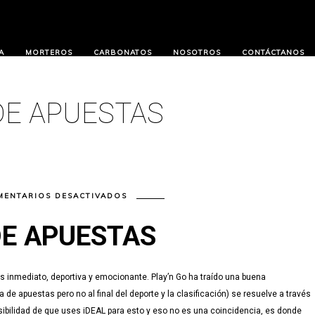
A
MORTEROS
CARBONATOS
NOSOTROS
CONTÁCTANOS
DE APUESTAS
EN
MENTARIOS DESACTIVADOS
INTRALOT
CASA
DE
DE APUESTAS
APUESTAS
s inmediato, deportiva y emocionante. Play’n Go ha traído una buena
de apuestas pero no al final del deporte y la clasificación) se resuelve a través
ibilidad de que uses iDEAL para esto y eso no es una coincidencia, es donde