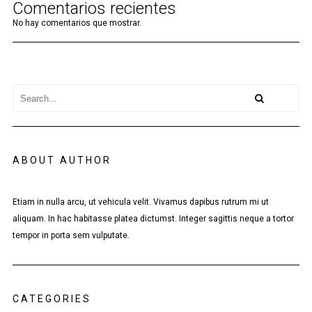
Comentarios recientes
No hay comentarios que mostrar.
ABOUT AUTHOR
Etiam in nulla arcu, ut vehicula velit. Vivamus dapibus rutrum mi ut
aliquam. In hac habitasse platea dictumst. Integer sagittis neque a tortor
tempor in porta sem vulputate.
CATEGORIES