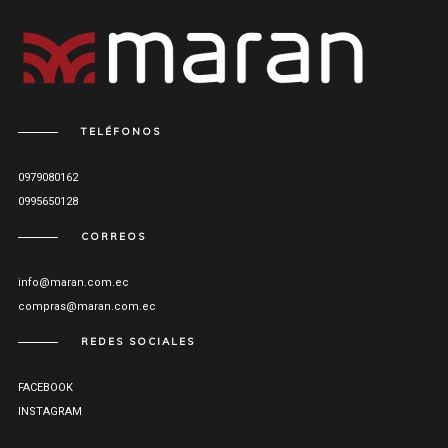
TELÉFONOS
0979080162
0995650128
CORREOS
info@maran.com.ec
compras@maran.com.ec
REDES SOCIALES
FACEBOOK
INSTAGRAM