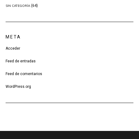
(64)
SIN CATEGORÍA
META
Acceder
Feed de entradas
Feed de comentarios
WordPress.org