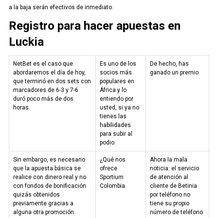
a la baja serán efectivos de inmediato.
Registro para hacer apuestas en
Luckia
NetBet es el caso que
Es uno de los
De hecho, has
abordaremos el día de hoy,
socios más
ganado un premio.
que terminó en dos sets con
populares en
marcadores de 6-3 y 7-6
África y lo
duró poco más de dos
entiendo por
horas.
usted, si ya no
tienes las
habilidades
para subir al
podio.
Sin embargo, es necesario
¿Qué nos
Ahora la mala
que la apuesta básica se
ofrece
noticia: el servicio
realice con dinero real y no
Sportium
de atención al
con fondos de bonificación
Colombia.
cliente de Betinia
quizás obtenidos
por teléfono no
previamente gracias a
tiene su propio
alguna otra promoción
número de teléfono