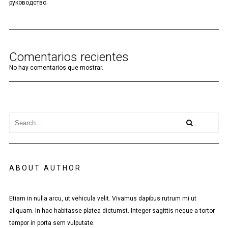
руководство
Comentarios recientes
No hay comentarios que mostrar.
ABOUT AUTHOR
Etiam in nulla arcu, ut vehicula velit. Vivamus dapibus rutrum mi ut
aliquam. In hac habitasse platea dictumst. Integer sagittis neque a tortor
tempor in porta sem vulputate.