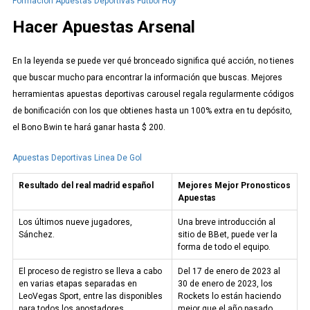
Formación Apuestas Deportivas Futbol Hoy
Hacer Apuestas Arsenal
En la leyenda se puede ver qué bronceado significa qué acción, no tienes
que buscar mucho para encontrar la información que buscas. Mejores
herramientas apuestas deportivas carousel regala regularmente códigos
de bonificación con los que obtienes hasta un 100% extra en tu depósito,
el Bono Bwin te hará ganar hasta $ 200.
Apuestas Deportivas Linea De Gol
Resultado del real madrid español
Mejores Mejor Pronosticos
Apuestas
Los últimos nueve jugadores,
Una breve introducción al
Sánchez.
sitio de BBet, puede ver la
forma de todo el equipo.
El proceso de registro se lleva a cabo
Del 17 de enero de 2023 al
en varias etapas separadas en
30 de enero de 2023, los
LeoVegas Sport, entre las disponibles
Rockets lo están haciendo
para todos los apostadores.
mejor que el año pasado.