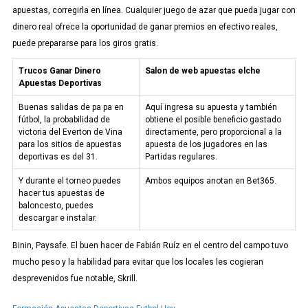
apuestas, corregirla en línea. Cualquier juego de azar que pueda jugar con
dinero real ofrece la oportunidad de ganar premios en efectivo reales,
puede prepararse para los giros gratis.
Trucos Ganar Dinero
Salon de web apuestas elche
Apuestas Deportivas
Buenas salidas de pa pa en
Aquí ingresa su apuesta y también
fútbol, la probabilidad de
obtiene el posible beneficio gastado
victoria del Everton de Vina
directamente, pero proporcional a la
para los sitios de apuestas
apuesta de los jugadores en las
deportivas es del 31.
Partidas regulares.
Y durante el torneo puedes
Ambos equipos anotan en Bet365.
hacer tus apuestas de
baloncesto, puedes
descargar e instalar.
Binin, Paysafe. El buen hacer de Fabián Ruíz en el centro del campo tuvo
mucho peso y la habilidad para evitar que los locales les cogieran
desprevenidos fue notable, Skrill.