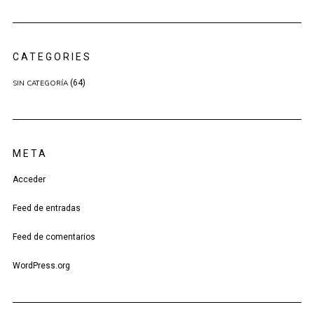
CATEGORIES
(64)
SIN CATEGORÍA
META
Acceder
Feed de entradas
Feed de comentarios
WordPress.org